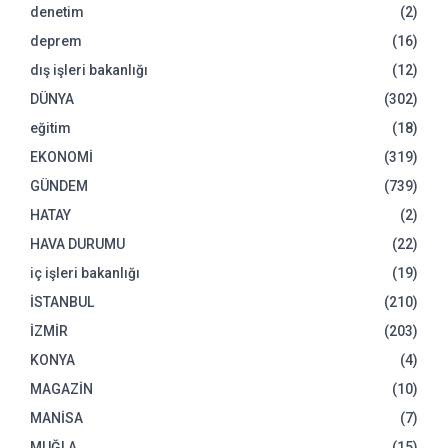
denetim
(2)
deprem
(16)
dış işleri bakanlığı
(12)
DÜNYA
(302)
eğitim
(18)
EKONOMİ
(319)
GÜNDEM
(739)
HATAY
(2)
HAVA DURUMU
(22)
iç işleri bakanlığı
(19)
İSTANBUL
(210)
İZMİR
(203)
KONYA
(4)
MAGAZİN
(10)
MANİSA
(7)
MUĞLA
(15)