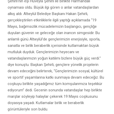
Şehirli’nin eşi Hüveyla Şehirli ile birlikte Harmandalı
oynaması oldu. Büyük ilgi gören o anlar vatandaşlardan
alkış aldı. Altıeylül Belediye Başkanı Hakan Şehirli,
gerçekleştirilen etkinliklerle ilgili yaptığı açıklamada “19
Mayıs, bağımsızlık mücadelemizin başlangıcı, gençliğe
duyulan güvenin ve geleceğe olan inancın simgesidir. Bu
anlamlı günü Altıeylül’de gençlerimizin enerjisiyle, sporla,
sanatla ve birlik beraberlik içerisinde kutlamaktan büyük
mutluluk duyduk. Gençlerimizin heyecanı ve
vatandaşlarımızın yoğun katılımı bizlere büyük güç verdi.”
diye konuştu. Başkan Şehirli, gençlere yönelik projelerin
devam edeceğini belirterek, “Gençlerimizin sosyal, kültürel
ve sportif yaşamlarına katkı sunmaya devam edeceğiz. Bu
coşkuyu birlikte yaşadığımız tüm komşularımıza teşekkür
ediyorum” dedi. Gecenin sonunda vatandaşlar hep birlikte
marşlar söyleyip halaylar çekerek 19 Mayıs coşkusunu
doyasıya yaşadı. Kutlamalar birlik ve beraberlik
görüntüleriyle son buldu.