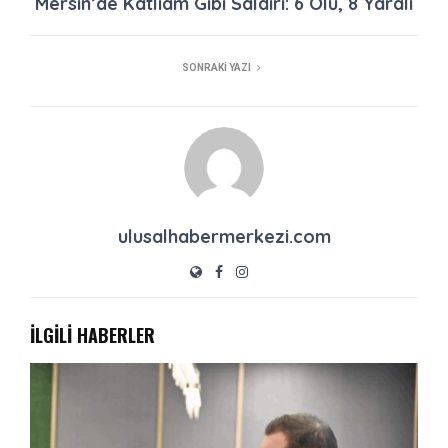
Mersin’de Katliam Gibi Saldırı: 6 Ölü, 8 Yaralı
SONRAKI YAZI
ulusalhabermerkezi.com
İLGİLİ HABERLER