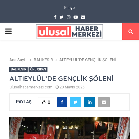
Künye
Facebook
Twitter
Instagram
Youtube
Email
PRIMARY
MENU
Ana Sayfa
BALIKESİR
ALTIEYLÜL’DE GENÇLİK ŞÖLENİ
BALIKESİR
ÖNE ÇIKAN
ALTIEYLÜL’DE GENÇLİK ŞÖLENİ
ulusalhabermerkezi.com
20 Mayıs 2026
PAYLAŞ
0