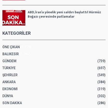
ABD, İran’a yönelik yeni saldırı başlattı! Hürmüz
Boğazı çevresinde patlamalar
KATEGORİLER
ÖNE ÇIKAN
(3.370)
BALIKESİR
(1.049)
GÜNDEM
(739)
TÜRKİYE
(697)
ŞEHİRLER
(549)
ANKARA
(384)
EKONOMİ
(319)
DÜNYA
(302)
SON DAKİKA
(286)