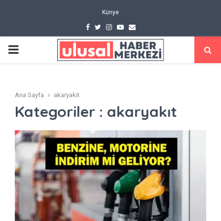
Künye
Facebook
Twitter
Instagram
Youtube
Email
PRIMARY
MENU
Ana Sayfa
akaryakıt
Kategoriler : akaryakıt