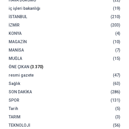
HAVA DURUMU
(22)
iç işleri bakanlığı
(19)
İSTANBUL
(210)
İZMİR
(203)
KONYA
(4)
MAGAZİN
(10)
MANİSA
(7)
MUĞLA
(15)
ÖNE ÇIKAN
(3.370)
resmi gazete
(47)
Sağlık
(63)
SON DAKİKA
(286)
SPOR
(131)
Tarih
(5)
TARIM
(3)
TEKNOLOJİ
(56)