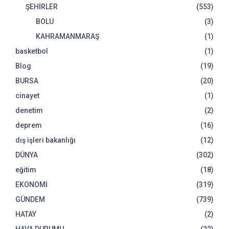
ŞEHİRLER
(553)
BOLU
(3)
KAHRAMANMARAŞ
(1)
basketbol
(1)
Blog
(19)
BURSA
(20)
cinayet
(1)
denetim
(2)
deprem
(16)
dış işleri bakanlığı
(12)
DÜNYA
(302)
eğitim
(18)
EKONOMİ
(319)
GÜNDEM
(739)
HATAY
(2)