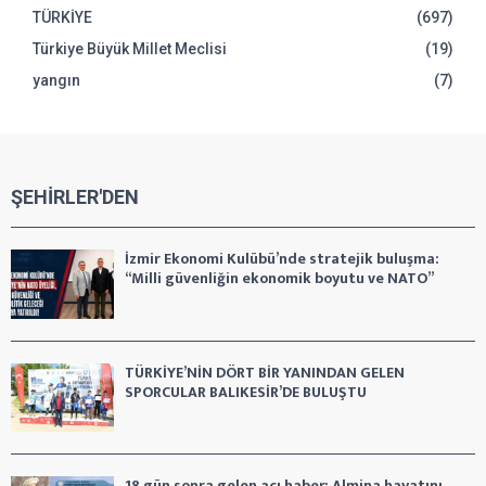
TÜRKİYE
(697)
Türkiye Büyük Millet Meclisi
(19)
yangın
(7)
ŞEHİRLER'DEN
İzmir Ekonomi Kulübü’nde stratejik buluşma:
“Milli güvenliğin ekonomik boyutu ve NATO”
TÜRKİYE’NİN DÖRT BİR YANINDAN GELEN
SPORCULAR BALIKESİR’DE BULUŞTU
18 gün sonra gelen acı haber: Almina hayatını