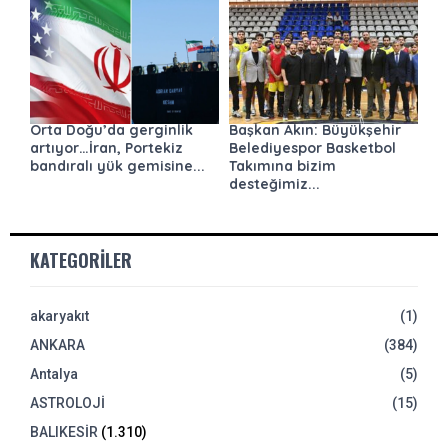
Orta Doğu’da gerginlik
Başkan Akın: Büyükşehir
artıyor…İran, Portekiz
Belediyespor Basketbol
bandıralı yük gemisine...
Takımına bizim
desteğimiz...
KATEGORILER
akaryakıt
(1)
ANKARA
(384)
Antalya
(5)
ASTROLOJİ
(15)
BALIKESİR
(1.310)