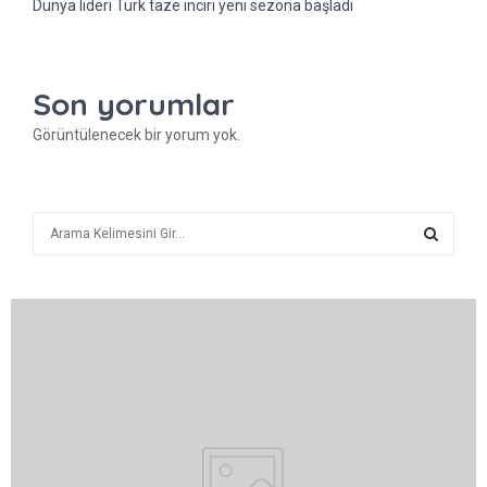
Dünya lideri Türk taze inciri yeni sezona başladı
Son yorumlar
Görüntülenecek bir yorum yok.
A
r
a
A
R
A