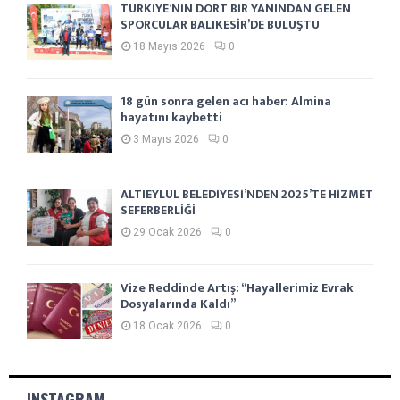
TÜRKİYE’NİN DÖRT BİR YANINDAN GELEN
SPORCULAR BALIKESİR’DE BULUŞTU
18 Mayıs 2026
0
18 gün sonra gelen acı haber: Almina
hayatını kaybetti
3 Mayıs 2026
0
ALTIEYLÜL BELEDİYESİ’NDEN 2025’TE HİZMET
SEFERBERLİĞİ
29 Ocak 2026
0
Vize Reddinde Artış: “Hayallerimiz Evrak
Dosyalarında Kaldı”
18 Ocak 2026
0
INSTAGRAM