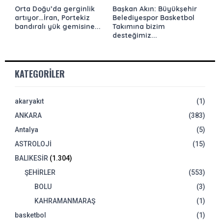
Orta Doğu’da gerginlik
Başkan Akın: Büyükşehir
artıyor…İran, Portekiz
Belediyespor Basketbol
bandıralı yük gemisine...
Takımına bizim
desteğimiz...
KATEGORILER
akaryakıt
(1)
ANKARA
(383)
Antalya
(5)
ASTROLOJİ
(15)
BALIKESİR
(1.304)
ŞEHİRLER
(553)
BOLU
(3)
KAHRAMANMARAŞ
(1)
basketbol
(1)