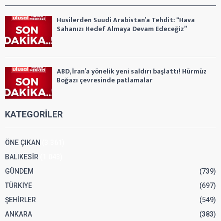
Husilerden Suudi Arabistan’a Tehdit: “Hava
Sahanızı Hedef Almaya Devam Edeceğiz”
ABD, İran’a yönelik yeni saldırı başlattı! Hürmüz
Boğazı çevresinde patlamalar
KATEGORİLER
ÖNE ÇIKAN
(3.361)
BALIKESİR
(1.043)
GÜNDEM
(739)
TÜRKİYE
(697)
ŞEHİRLER
(549)
ANKARA
(383)