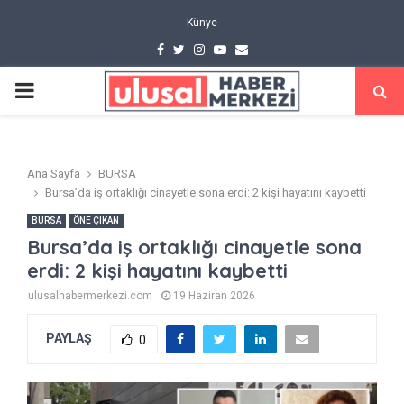
Künye
Facebook
Twitter
Instagram
Youtube
Email
PRIMARY
MENU
Ana Sayfa
BURSA
Bursa’da iş ortaklığı cinayetle sona erdi: 2 kişi hayatını kaybetti
BURSA
ÖNE ÇIKAN
Bursa’da iş ortaklığı cinayetle sona
erdi: 2 kişi hayatını kaybetti
ulusalhabermerkezi.com
19 Haziran 2026
PAYLAŞ
0