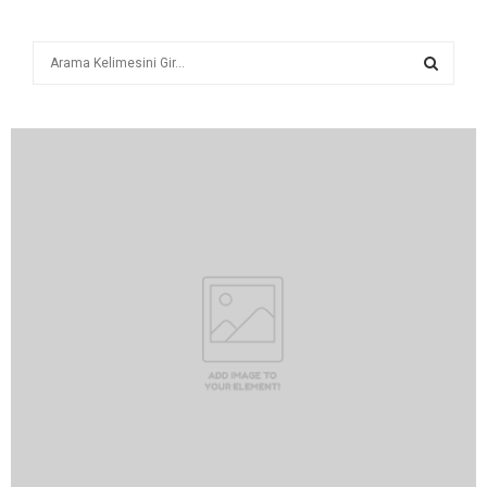
A
r
a
A
R
A