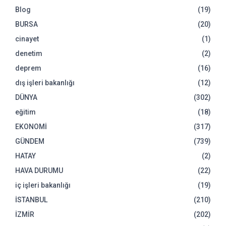
Blog
(19)
BURSA
(20)
cinayet
(1)
denetim
(2)
deprem
(16)
dış işleri bakanlığı
(12)
DÜNYA
(302)
eğitim
(18)
EKONOMİ
(317)
GÜNDEM
(739)
HATAY
(2)
HAVA DURUMU
(22)
iç işleri bakanlığı
(19)
İSTANBUL
(210)
İZMİR
(202)