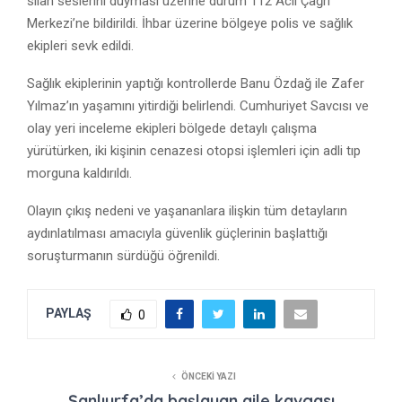
silah seslerini duyması üzerine durum 112 Acil Çağrı
Merkezi’ne bildirildi. İhbar üzerine bölgeye polis ve sağlık
ekipleri sevk edildi.
Sağlık ekiplerinin yaptığı kontrollerde Banu Özdağ ile Zafer
Yılmaz’ın yaşamını yitirdiği belirlendi. Cumhuriyet Savcısı ve
olay yeri inceleme ekipleri bölgede detaylı çalışma
yürütürken, iki kişinin cenazesi otopsi işlemleri için adli tıp
morguna kaldırıldı.
Olayın çıkış nedeni ve yaşananlara ilişkin tüm detayların
aydınlatılması amacıyla güvenlik güçlerinin başlattığı
soruşturmanın sürdüğü öğrenildi.
PAYLAŞ
0
ÖNCEKI YAZI
Şanlıurfa’da başlayan aile kavgası