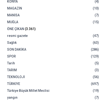
KONYA
(4)
MAGAZİN
(10)
MANİSA
(7)
MUĞLA
(15)
ÖNE ÇIKAN
(3.361)
resmi gazete
(47)
Sağlık
(63)
SON DAKİKA
(286)
SPOR
(129)
Tarih
(5)
TARIM
(3)
TEKNOLOJİ
(56)
TÜRKİYE
(697)
Türkiye Büyük Millet Meclisi
(19)
yangın
(7)