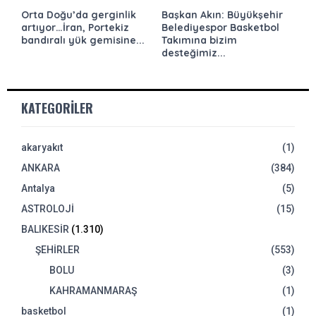
Orta Doğu’da gerginlik
Başkan Akın: Büyükşehir
artıyor…İran, Portekiz
Belediyespor Basketbol
bandıralı yük gemisine...
Takımına bizim
desteğimiz...
KATEGORILER
akaryakıt
(1)
ANKARA
(384)
Antalya
(5)
ASTROLOJİ
(15)
BALIKESİR
(1.310)
ŞEHİRLER
(553)
BOLU
(3)
KAHRAMANMARAŞ
(1)
basketbol
(1)