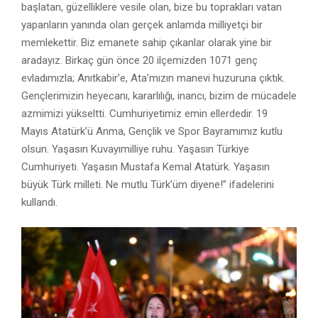
başlatan, güzelliklere vesile olan, bize bu toprakları vatan
yapanların yanında olan gerçek anlamda milliyetçi bir
memlekettir. Biz emanete sahip çıkanlar olarak yine bir
aradayız. Birkaç gün önce 20 ilçemizden 1071 genç
evladımızla; Anıtkabir’e, Ata’mızın manevi huzuruna çıktık.
Gençlerimizin heyecanı, kararlılığı, inancı, bizim de mücadele
azmimizi yükseltti. Cumhuriyetimiz emin ellerdedir. 19
Mayıs Atatürk’ü Anma, Gençlik ve Spor Bayramımız kutlu
olsun. Yaşasın Kuvayımilliye ruhu. Yaşasın Türkiye
Cumhuriyeti. Yaşasın Mustafa Kemal Atatürk. Yaşasın
büyük Türk milleti. Ne mutlu Türk’üm diyene!” ifadelerini
kullandı.