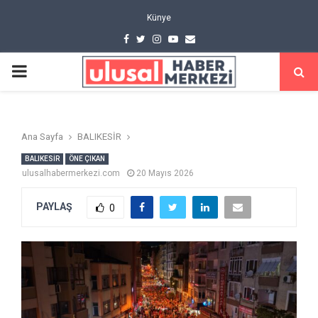
Künye
Facebook
Twitter
Instagram
Youtube
Email
PRIMARY
MENU
Ana Sayfa
BALIKESİR
BALIKESİR
ÖNE ÇIKAN
ulusalhabermerkezi.com
20 Mayıs 2026
PAYLAŞ
0