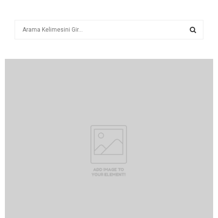
A
r
a
A
R
A