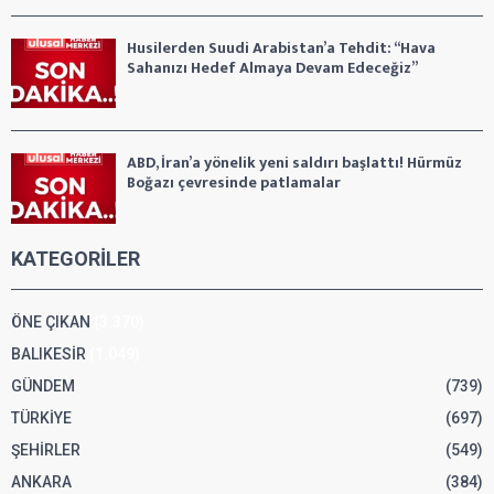
Husilerden Suudi Arabistan’a Tehdit: “Hava
Sahanızı Hedef Almaya Devam Edeceğiz”
ABD, İran’a yönelik yeni saldırı başlattı! Hürmüz
Boğazı çevresinde patlamalar
KATEGORİLER
ÖNE ÇIKAN
(3.370)
BALIKESİR
(1.049)
GÜNDEM
(739)
TÜRKİYE
(697)
ŞEHİRLER
(549)
ANKARA
(384)