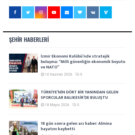
ŞEHIR HABERLERI
İzmir Ekonomi Kulübü’nde stratejik
buluşma: “Milli güvenliğin ekonomik boyutu
ve NATO”
10 Haziran 2026
0
TÜRKİYE’NİN DÖRT BİR YANINDAN GELEN
SPORCULAR BALIKESİR’DE BULUŞTU
18 Mayıs 2026
0
18 gün sonra gelen acı haber: Almina
hayatını kaybetti