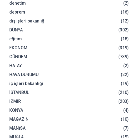
denetim
(2)
deprem
(16)
dış işleri bakanlığı
(12)
DÜNYA
(302)
eğitim
(18)
EKONOMİ
(319)
GÜNDEM
(739)
HATAY
(2)
HAVA DURUMU
(22)
iç işleri bakanlığı
(19)
İSTANBUL
(210)
İZMİR
(203)
KONYA
(4)
MAGAZİN
(10)
MANİSA
(7)
MUĞLA
(15)