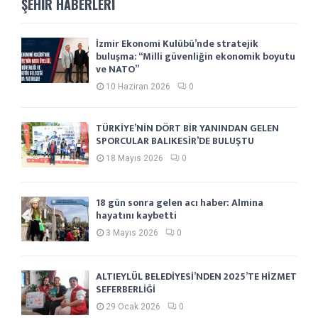
ŞEHIR HABERLERI
İzmir Ekonomi Kulübü’nde stratejik
buluşma: “Milli güvenliğin ekonomik boyutu
ve NATO”
10 Haziran 2026
0
TÜRKİYE’NİN DÖRT BİR YANINDAN GELEN
SPORCULAR BALIKESİR’DE BULUŞTU
18 Mayıs 2026
0
18 gün sonra gelen acı haber: Almina
hayatını kaybetti
3 Mayıs 2026
0
ALTIEYLÜL BELEDİYESİ’NDEN 2025’TE HİZMET
SEFERBERLİĞİ
29 Ocak 2026
0