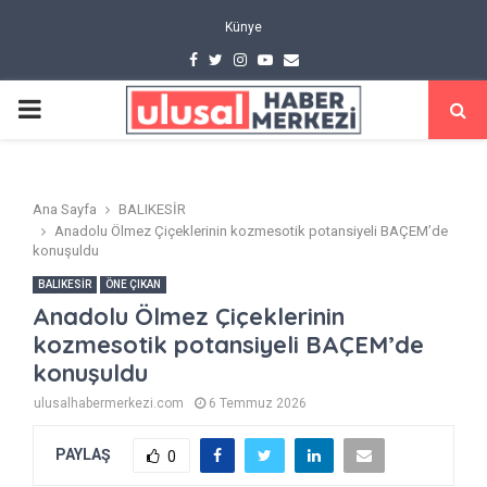
Künye
Facebook
Twitter
Instagram
Youtube
Email
PRIMARY
MENU
Ana Sayfa
BALIKESİR
Anadolu Ölmez Çiçeklerinin kozmesotik potansiyeli BAÇEM’de
konuşuldu
BALIKESİR
ÖNE ÇIKAN
Anadolu Ölmez Çiçeklerinin
kozmesotik potansiyeli BAÇEM’de
konuşuldu
ulusalhabermerkezi.com
6 Temmuz 2026
PAYLAŞ
0