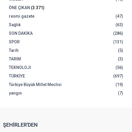
ÖNE ÇIKAN
(3.371)
resmi gazete
(47)
Sağlık
(63)
SON DAKİKA
(286)
SPOR
(131)
Tarih
(5)
TARIM
(3)
TEKNOLOJİ
(56)
TÜRKİYE
(697)
Türkiye Büyük Millet Meclisi
(19)
yangın
(7)
ŞEHİRLER'DEN