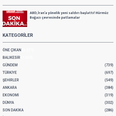
ABD, İran’a yönelik yeni saldırı başlattı! Hürmüz
Boğazı çevresinde patlamalar
KATEGORİLER
ÖNE ÇIKAN
(3.371)
BALIKESİR
(1.050)
GÜNDEM
(739)
TÜRKİYE
(697)
ŞEHİRLER
(549)
ANKARA
(384)
EKONOMİ
(319)
DÜNYA
(302)
SON DAKİKA
(286)