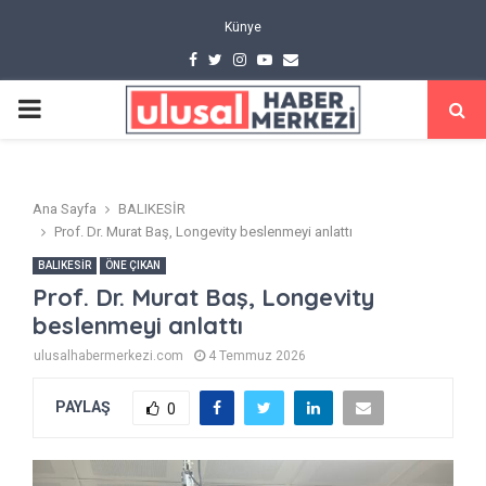
Künye
Facebook
Twitter
Instagram
Youtube
Email
PRIMARY
MENU
Ana Sayfa
BALIKESİR
Prof. Dr. Murat Baş, Longevity beslenmeyi anlattı
BALIKESİR
ÖNE ÇIKAN
Prof. Dr. Murat Baş, Longevity
beslenmeyi anlattı
ulusalhabermerkezi.com
4 Temmuz 2026
PAYLAŞ
0