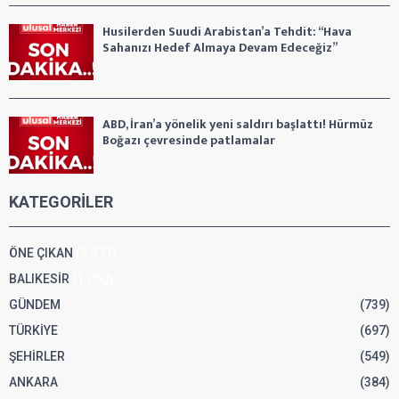
Husilerden Suudi Arabistan’a Tehdit: “Hava
Sahanızı Hedef Almaya Devam Edeceğiz”
ABD, İran’a yönelik yeni saldırı başlattı! Hürmüz
Boğazı çevresinde patlamalar
KATEGORİLER
ÖNE ÇIKAN
(3.371)
BALIKESİR
(1.050)
GÜNDEM
(739)
TÜRKİYE
(697)
ŞEHİRLER
(549)
ANKARA
(384)