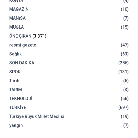
KONYA
(4)
MAGAZİN
(10)
MANİSA
(7)
MUĞLA
(15)
ÖNE ÇIKAN
(3.371)
resmi gazete
(47)
Sağlık
(63)
SON DAKİKA
(286)
SPOR
(131)
Tarih
(5)
TARIM
(3)
TEKNOLOJİ
(56)
TÜRKİYE
(697)
Türkiye Büyük Millet Meclisi
(19)
yangın
(7)