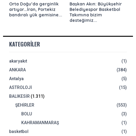
Orta Doğu’da gerginlik
Başkan Akın: Büyükşehir
artıyor…İran, Portekiz
Belediyespor Basketbol
bandıralı yük gemisine...
Takımına bizim
desteğimiz...
KATEGORILER
akaryakıt
(1)
ANKARA
(384)
Antalya
(5)
ASTROLOJİ
(15)
BALIKESİR
(1.311)
ŞEHİRLER
(553)
BOLU
(3)
KAHRAMANMARAŞ
(1)
basketbol
(1)