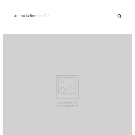
A
r
a
A
R
A