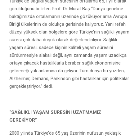
Türkiye’de sağlıklı yaşam süresinin ortalama 65,1 yıl olarak
görüldüğünü belirten Prof. Dr. Murat Baş “Dünya geneline
baktığımızda ortalamanın üzerinde gözüküyor ama Avrupa
Birliği ülkelerinin de oldukça gerisinde kalıyoruz. Yani refah
düzeyi yüksek olan bölgelere göre Türkiye’nin sağlıklı yaşam
süresi çok daha düşük olarak değerlendiriliyor. Sağlıklı
yaşam süresi; sadece kişinin kaliteli yaşam süresini
sürdürmesiyle alakalı değil, aynı zamanda yaşam uzadıkça
ortaya çıkacak hastalıklarla beraber sağlık ekonomisine
getireceği yük anlamına da geliyor. Tüm dünya bu yüzden;
Alzheimer, Demans, Parkinson gibi hastalıklar için politikalar
gerçekleştiriyor.” dedi.
“SAĞLIKLI YAŞAM SÜRESİNİ
UZATMAMIZ
GEREKİYOR”
2080 yılında Türkiye’de 65 yaş üzerinin nüfusun yaklaşık