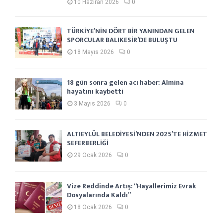
10 Haziran 2026
0
TÜRKİYE’NİN DÖRT BİR YANINDAN GELEN
SPORCULAR BALIKESİR’DE BULUŞTU
18 Mayıs 2026
0
18 gün sonra gelen acı haber: Almina
hayatını kaybetti
3 Mayıs 2026
0
ALTIEYLÜL BELEDİYESİ’NDEN 2025’TE HİZMET
SEFERBERLİĞİ
29 Ocak 2026
0
Vize Reddinde Artış: “Hayallerimiz Evrak
Dosyalarında Kaldı”
18 Ocak 2026
0