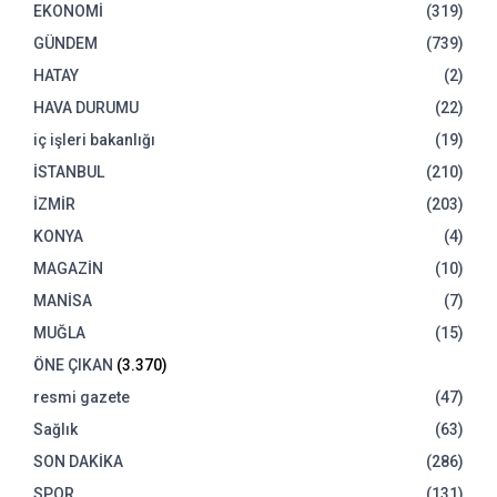
EKONOMİ
(319)
GÜNDEM
(739)
HATAY
(2)
HAVA DURUMU
(22)
iç işleri bakanlığı
(19)
İSTANBUL
(210)
İZMİR
(203)
KONYA
(4)
MAGAZİN
(10)
MANİSA
(7)
MUĞLA
(15)
ÖNE ÇIKAN
(3.370)
resmi gazete
(47)
Sağlık
(63)
SON DAKİKA
(286)
SPOR
(131)