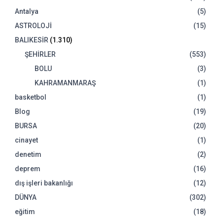
Antalya
(5)
ASTROLOJİ
(15)
BALIKESİR
(1.310)
ŞEHİRLER
(553)
BOLU
(3)
KAHRAMANMARAŞ
(1)
basketbol
(1)
Blog
(19)
BURSA
(20)
cinayet
(1)
denetim
(2)
deprem
(16)
dış işleri bakanlığı
(12)
DÜNYA
(302)
eğitim
(18)