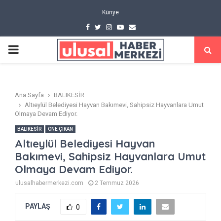
Künye
Facebook
Twitter
Instagram
Youtube
Email
PRIMARY
MENU
Ana Sayfa
BALIKESİR
Altıeylül Belediyesi Hayvan Bakımevi, Sahipsiz Hayvanlara Umut
Olmaya Devam Ediyor.
BALIKESİR
ÖNE ÇIKAN
Altıeylül Belediyesi Hayvan
Bakımevi, Sahipsiz Hayvanlara Umut
Olmaya Devam Ediyor.
ulusalhabermerkezi.com
2 Temmuz 2026
PAYLAŞ
0