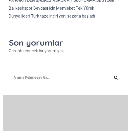
AK PARTİ’DEN BALIKESİRSPOR’A 1.000 FORMA DESTEĞİ!
Balıkesirspor Sevdası İçin Memleket Tek Yürek
Dünya lideri Türk taze inciri yeni sezona başladı
Son yorumlar
Görüntülenecek bir yorum yok.
A
r
a
A
R
A