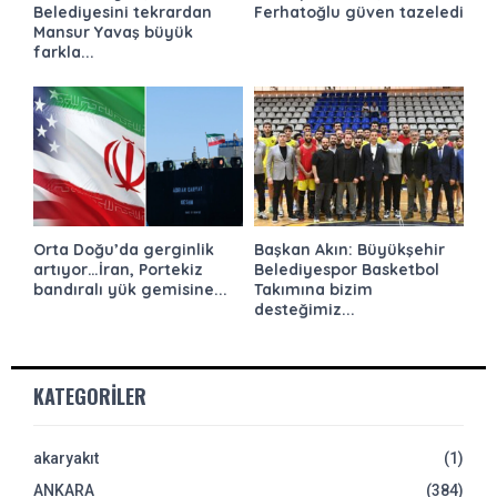
Belediyesini tekrardan
Ferhatoğlu güven tazeledi
Mansur Yavaş büyük
farkla...
Orta Doğu’da gerginlik
Başkan Akın: Büyükşehir
artıyor…İran, Portekiz
Belediyespor Basketbol
bandıralı yük gemisine...
Takımına bizim
desteğimiz...
KATEGORILER
akaryakıt
(1)
ANKARA
(384)