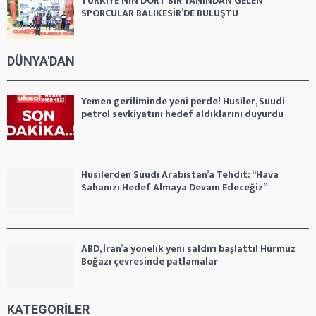
TÜRKİYE’NİN DÖRT BİR YANINDAN GELEN
SPORCULAR BALIKESİR’DE BULUŞTU
DÜNYA'DAN
Yemen geriliminde yeni perde! Husiler, Suudi
petrol sevkiyatını hedef aldıklarını duyurdu
Husilerden Suudi Arabistan’a Tehdit: “Hava
Sahanızı Hedef Almaya Devam Edeceğiz”
ABD, İran’a yönelik yeni saldırı başlattı! Hürmüz
Boğazı çevresinde patlamalar
KATEGORİLER