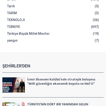
Tarih
(5)
TARIM
(3)
TEKNOLOJİ
(56)
TÜRKİYE
(697)
Türkiye Büyük Millet Meclisi
(19)
yangın
(7)
ŞEHİRLER'DEN
İzmir Ekonomi Kulübü’nde stratejik buluşma:
“Milli güvenliğin ekonomik boyutu ve NATO”
TÜRKİYE’NİN DÖRT BİR YANINDAN GELEN