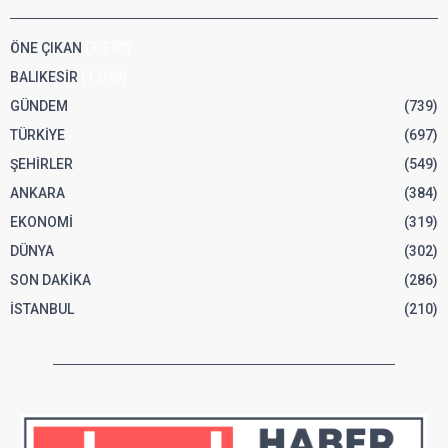
ÖNE ÇIKAN
(3.370)
BALIKESİR
(1.049)
GÜNDEM
(739)
TÜRKİYE
(697)
ŞEHİRLER
(549)
ANKARA
(384)
EKONOMİ
(319)
DÜNYA
(302)
SON DAKİKA
(286)
İSTANBUL
(210)