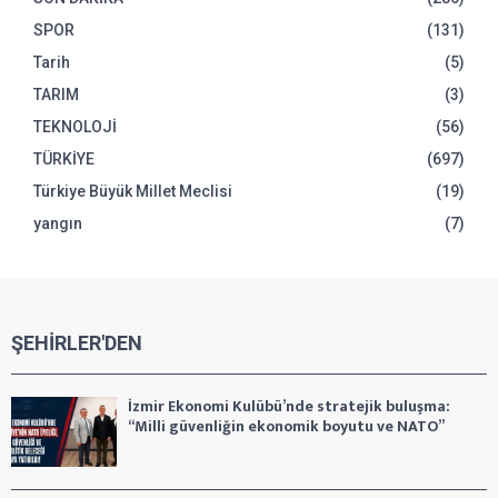
SPOR
(131)
Tarih
(5)
TARIM
(3)
TEKNOLOJİ
(56)
TÜRKİYE
(697)
Türkiye Büyük Millet Meclisi
(19)
yangın
(7)
ŞEHİRLER'DEN
İzmir Ekonomi Kulübü’nde stratejik buluşma:
“Milli güvenliğin ekonomik boyutu ve NATO”