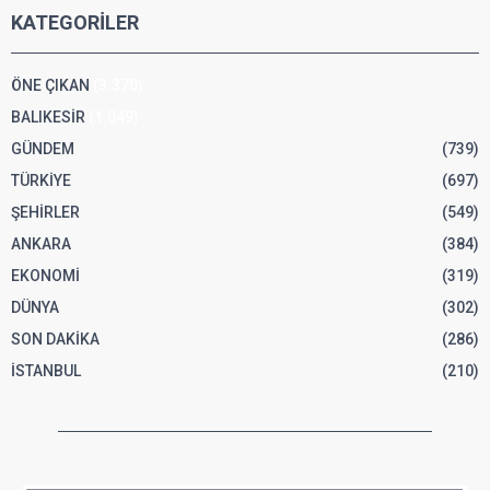
KATEGORİLER
ÖNE ÇIKAN
(3.370)
BALIKESİR
(1.049)
GÜNDEM
(739)
TÜRKİYE
(697)
ŞEHİRLER
(549)
ANKARA
(384)
EKONOMİ
(319)
DÜNYA
(302)
SON DAKİKA
(286)
İSTANBUL
(210)