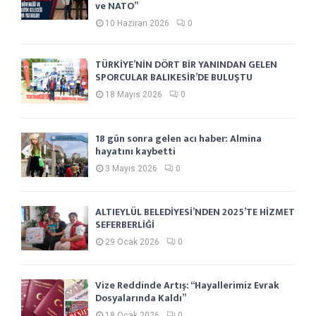
ve NATO”
10 Haziran 2026
0
TÜRKİYE’NİN DÖRT BİR YANINDAN GELEN
SPORCULAR BALIKESİR’DE BULUŞTU
18 Mayıs 2026
0
18 gün sonra gelen acı haber: Almina
hayatını kaybetti
3 Mayıs 2026
0
ALTIEYLÜL BELEDİYESİ’NDEN 2025’TE HİZMET
SEFERBERLİĞİ
29 Ocak 2026
0
Vize Reddinde Artış: “Hayallerimiz Evrak
Dosyalarında Kaldı”
18 Ocak 2026
0