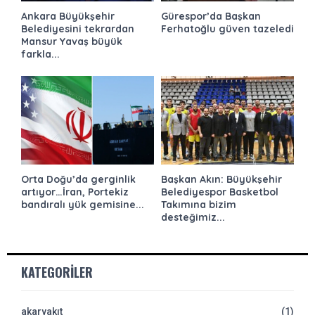
Ankara Büyükşehir
Gürespor’da Başkan
Belediyesini tekrardan
Ferhatoğlu güven tazeledi
Mansur Yavaş büyük
farkla...
Orta Doğu’da gerginlik
Başkan Akın: Büyükşehir
artıyor…İran, Portekiz
Belediyespor Basketbol
bandıralı yük gemisine...
Takımına bizim
desteğimiz...
KATEGORILER
akaryakıt
(1)