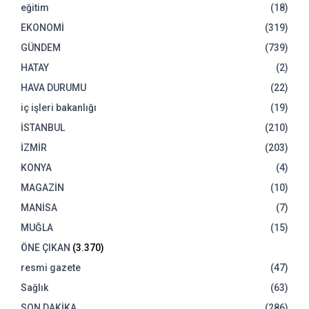
eğitim
(18)
EKONOMİ
(319)
GÜNDEM
(739)
HATAY
(2)
HAVA DURUMU
(22)
iç işleri bakanlığı
(19)
İSTANBUL
(210)
İZMİR
(203)
KONYA
(4)
MAGAZİN
(10)
MANİSA
(7)
MUĞLA
(15)
ÖNE ÇIKAN
(3.370)
resmi gazete
(47)
Sağlık
(63)
SON DAKİKA
(286)