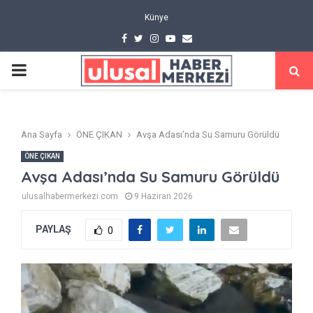
Künye
Facebook
Twitter
Instagram
Youtube
Email
PRIMARY
MENU
Ana Sayfa
ÖNE ÇIKAN
Avşa Adası’nda Su Samuru Görüldü
ÖNE ÇIKAN
Avşa Adası’nda Su Samuru Görüldü
ulusalhabermerkezi.com
9 Haziran 2026
PAYLAŞ
0