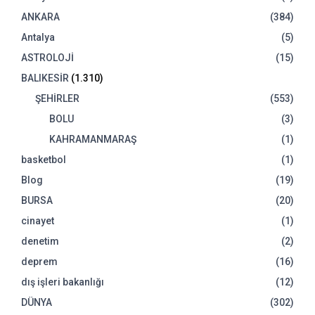
ANKARA
(384)
Antalya
(5)
ASTROLOJİ
(15)
BALIKESİR
(1.310)
ŞEHİRLER
(553)
BOLU
(3)
KAHRAMANMARAŞ
(1)
basketbol
(1)
Blog
(19)
BURSA
(20)
cinayet
(1)
denetim
(2)
deprem
(16)
dış işleri bakanlığı
(12)
DÜNYA
(302)