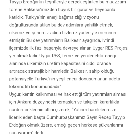
Tayyip Erdoğan’ın teşrifleriyle gerçekleştirilen bu muazzam
törene Balıkesir’imizden büyük bir gurur ve heyecanla
katıldık. Türkiye’nin enerji bağımsızlığı vizyonu
doğrultusunda atılan bu dev adımlara şahitlik etmek,
ülkemiz ve şehrimiz adına bizleri ziyadesiyle memnun
etmiştir. Bu dev yatırımların Balıkesir ayağında, İvrindi
ilçemizde ilk fazı başarıyla devreye alınan Uygar RES Projesi
yer almaktadır. Uygar RES, temiz ve yenilenebilir enerji
alanında ülkemizin üretim kapasitesini ciddi oranda
artıracak stratejik bir hamledir. Balıkesir, sahip olduğu
potansiyelle Türkiye’nin yeşil enerji dönüşümünün adeta
lokomotifi konumundadır.”
Uygur, kentin kalkınması ve hak ettiği tüm yatırımları alması
için Ankara düzeyindeki temasları ve takipleri kararlılıkla
sürdüreceklerinin altını çizerek, “Yatırım hamlelerimize
liderlik eden başta Cumhurbaşkanımız Sayın Recep Tayyip
Erdoğan olmak üzere, emeği geçen herkese şükranlarımı
sunuyorum” dedi.