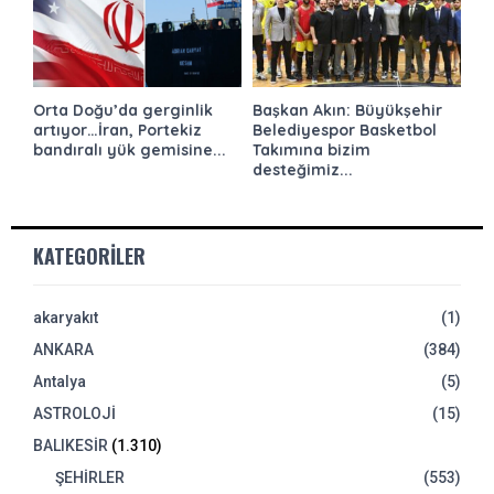
Orta Doğu’da gerginlik
Başkan Akın: Büyükşehir
artıyor…İran, Portekiz
Belediyespor Basketbol
bandıralı yük gemisine...
Takımına bizim
desteğimiz...
KATEGORILER
akaryakıt
(1)
ANKARA
(384)
Antalya
(5)
ASTROLOJİ
(15)
BALIKESİR
(1.310)
ŞEHİRLER
(553)