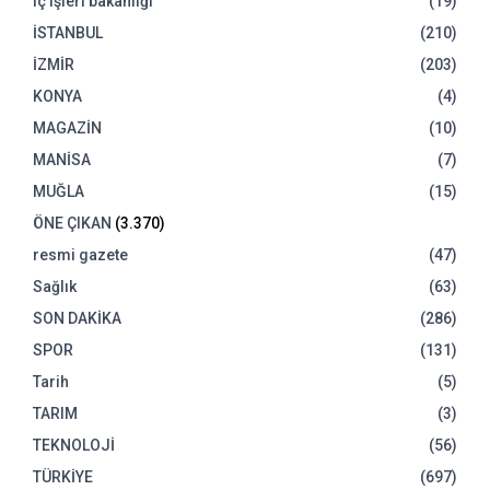
iç işleri bakanlığı
(19)
İSTANBUL
(210)
İZMİR
(203)
KONYA
(4)
MAGAZİN
(10)
MANİSA
(7)
MUĞLA
(15)
ÖNE ÇIKAN
(3.370)
resmi gazete
(47)
Sağlık
(63)
SON DAKİKA
(286)
SPOR
(131)
Tarih
(5)
TARIM
(3)
TEKNOLOJİ
(56)
TÜRKİYE
(697)