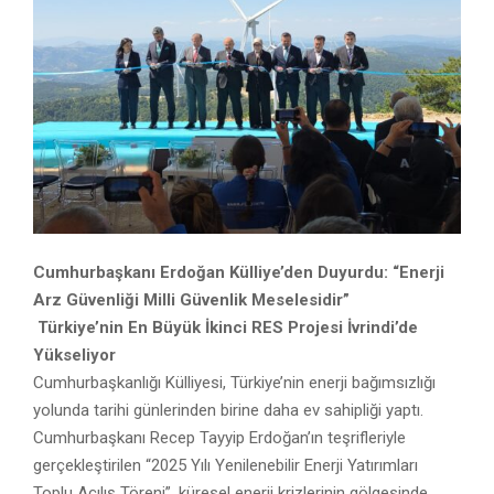
Cumhurbaşkanı Erdoğan Külliye’den Duyurdu: “Enerji
Arz Güvenliği Milli Güvenlik Meselesidir”
Türkiye’nin En Büyük İkinci RES Projesi İvrindi’de
Yükseliyor
Cumhurbaşkanlığı Külliyesi, Türkiye’nin enerji bağımsızlığı
yolunda tarihi günlerinden birine daha ev sahipliği yaptı.
Cumhurbaşkanı Recep Tayyip Erdoğan’ın teşrifleriyle
gerçekleştirilen “2025 Yılı Yenilenebilir Enerji Yatırımları
Toplu Açılış Töreni”, küresel enerji krizlerinin gölgesinde