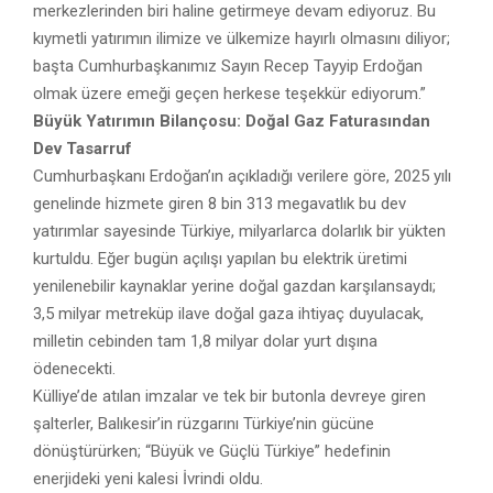
merkezlerinden biri haline getirmeye devam ediyoruz. Bu
kıymetli yatırımın ilimize ve ülkemize hayırlı olmasını diliyor;
başta Cumhurbaşkanımız Sayın Recep Tayyip Erdoğan
olmak üzere emeği geçen herkese teşekkür ediyorum.”
Büyük Yatırımın Bilançosu: Doğal Gaz Faturasından
Dev Tasarruf
Cumhurbaşkanı Erdoğan’ın açıkladığı verilere göre, 2025 yılı
genelinde hizmete giren 8 bin 313 megavatlık bu dev
yatırımlar sayesinde Türkiye, milyarlarca dolarlık bir yükten
kurtuldu. Eğer bugün açılışı yapılan bu elektrik üretimi
yenilenebilir kaynaklar yerine doğal gazdan karşılansaydı;
3,5 milyar metreküp ilave doğal gaza ihtiyaç duyulacak,
milletin cebinden tam 1,8 milyar dolar yurt dışına
ödenecekti.
Külliye’de atılan imzalar ve tek bir butonla devreye giren
şalterler, Balıkesir’in rüzgarını Türkiye’nin gücüne
dönüştürürken; “Büyük ve Güçlü Türkiye” hedefinin
enerjideki yeni kalesi İvrindi oldu.