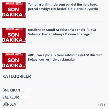
Yemen geriliminde yeni perde! Husiler, Suudi
petrol sevkiyatını hedef aldıklarını duyurdu
Husilerden Suudi Arabistan’a Tehdit: “Hava
Sahanızı Hedef Almaya Devam Edeceğiz”
ABD, İran’a yönelik yeni saldırı başlattı! Hürmüz
Boğazı çevresinde patlamalar
KATEGORİLER
ÖNE ÇIKAN
(3.370)
BALIKESİR
(1.049)
GÜNDEM
(739)