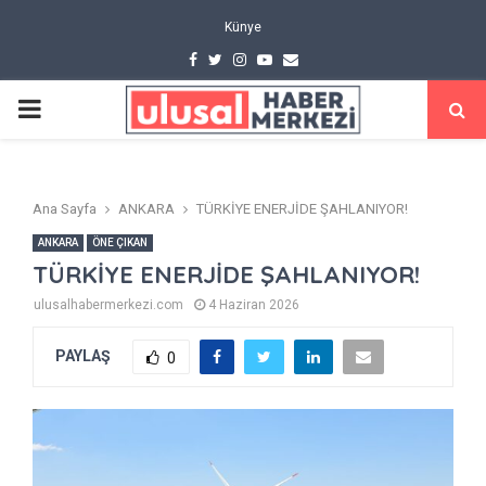
Künye
Facebook
Twitter
Instagram
Youtube
Email
PRIMARY
MENU
Ana Sayfa
ANKARA
TÜRKİYE ENERJİDE ŞAHLANIYOR!
ANKARA
ÖNE ÇIKAN
TÜRKİYE ENERJİDE ŞAHLANIYOR!
ulusalhabermerkezi.com
4 Haziran 2026
PAYLAŞ
0