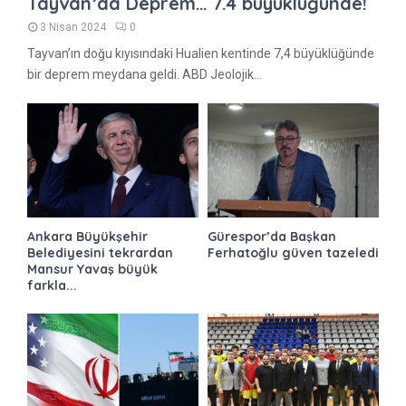
Tayvan’da Deprem… 7.4 büyüklüğünde!
3 Nisan 2024
0
Tayvan’ın doğu kıyısındaki Hualien kentinde 7,4 büyüklüğünde
bir deprem meydana geldi. ABD Jeolojik...
Ankara Büyükşehir
Gürespor’da Başkan
Belediyesini tekrardan
Ferhatoğlu güven tazeledi
Mansur Yavaş büyük
farkla...