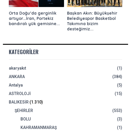
Orta Doğu’da gerginlik
Başkan Akın: Büyükşehir
artıyor…İran, Portekiz
Belediyespor Basketbol
bandıralı yük gemisine...
Takımına bizim
desteğimiz...
KATEGORILER
akaryakıt
(1)
ANKARA
(384)
Antalya
(5)
ASTROLOJİ
(15)
BALIKESİR
(1.310)
ŞEHİRLER
(553)
BOLU
(3)
KAHRAMANMARAŞ
(1)