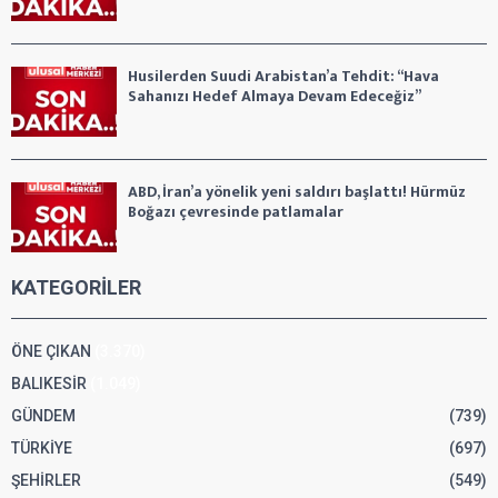
Husilerden Suudi Arabistan’a Tehdit: “Hava
Sahanızı Hedef Almaya Devam Edeceğiz”
ABD, İran’a yönelik yeni saldırı başlattı! Hürmüz
Boğazı çevresinde patlamalar
KATEGORİLER
ÖNE ÇIKAN
(3.370)
BALIKESİR
(1.049)
GÜNDEM
(739)
TÜRKİYE
(697)
ŞEHİRLER
(549)