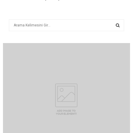
A
r
a
A
R
A