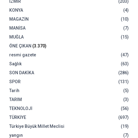
İZMİR
(203)
KONYA
(4)
MAGAZİN
(10)
MANİSA
(7)
MUĞLA
(15)
ÖNE ÇIKAN
(3.370)
resmi gazete
(47)
Sağlık
(63)
SON DAKİKA
(286)
SPOR
(131)
Tarih
(5)
TARIM
(3)
TEKNOLOJİ
(56)
TÜRKİYE
(697)
Türkiye Büyük Millet Meclisi
(19)
yangın
(7)