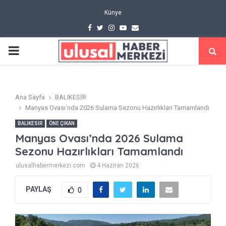
Künye
Facebook
Twitter
Instagram
Youtube
Email
PRIMARY
MENU
Ana Sayfa
BALIKESİR
Manyas Ovası’nda 2026 Sulama Sezonu Hazırlıkları Tamamlandı
BALIKESİR
ÖNE ÇIKAN
Manyas Ovası’nda 2026 Sulama
Sezonu Hazırlıkları Tamamlandı
ulusalhabermerkezi.com
4 Haziran 2026
PAYLAŞ
0