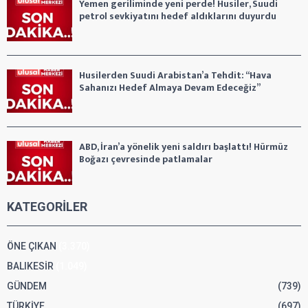
Yemen geriliminde yeni perde! Husiler, Suudi
petrol sevkiyatını hedef aldıklarını duyurdu
Husilerden Suudi Arabistan’a Tehdit: “Hava
Sahanızı Hedef Almaya Devam Edeceğiz”
ABD, İran’a yönelik yeni saldırı başlattı! Hürmüz
Boğazı çevresinde patlamalar
KATEGORİLER
ÖNE ÇIKAN
(3.370)
BALIKESİR
(1.049)
GÜNDEM
(739)
TÜRKİYE
(697)