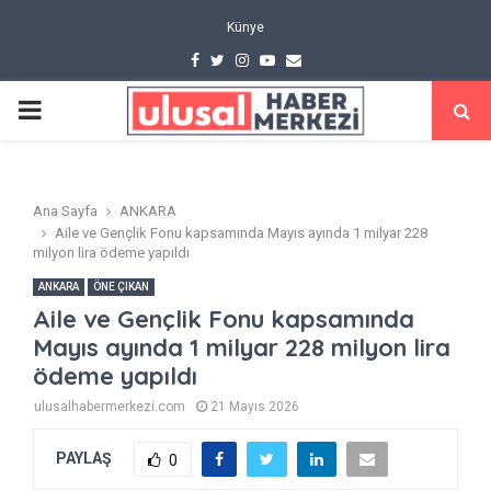
Künye
Facebook
Twitter
Instagram
Youtube
Email
PRIMARY
MENU
Ana Sayfa
ANKARA
Aile ve Gençlik Fonu kapsamında Mayıs ayında 1 milyar 228
milyon lira ödeme yapıldı
ANKARA
ÖNE ÇIKAN
Aile ve Gençlik Fonu kapsamında
Mayıs ayında 1 milyar 228 milyon lira
ödeme yapıldı
ulusalhabermerkezi.com
21 Mayıs 2026
PAYLAŞ
0