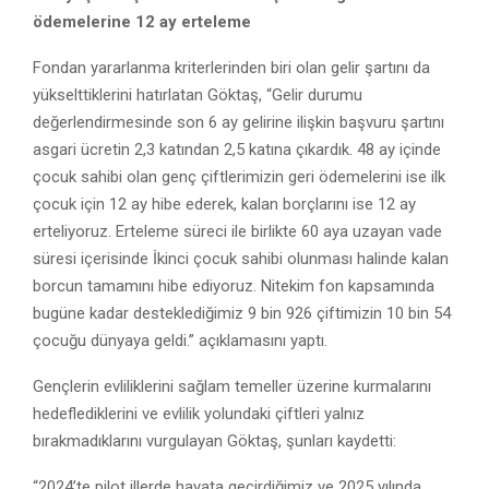
ödemelerine 12 ay erteleme
Fondan yararlanma kriterlerinden biri olan gelir şartını da
yükselttiklerini hatırlatan Göktaş, “Gelir durumu
değerlendirmesinde son 6 ay gelirine ilişkin başvuru şartını
asgari ücretin 2,3 katından 2,5 katına çıkardık. 48 ay içinde
çocuk sahibi olan genç çiftlerimizin geri ödemelerini ise ilk
çocuk için 12 ay hibe ederek, kalan borçlarını ise 12 ay
erteliyoruz. Erteleme süreci ile birlikte 60 aya uzayan vade
süresi içerisinde İkinci çocuk sahibi olunması halinde kalan
borcun tamamını hibe ediyoruz. Nitekim fon kapsamında
bugüne kadar desteklediğimiz 9 bin 926 çiftimizin 10 bin 54
çocuğu dünyaya geldi.” açıklamasını yaptı.
Gençlerin evliliklerini sağlam temeller üzerine kurmalarını
hedeflediklerini ve evlilik yolundaki çiftleri yalnız
bırakmadıklarını vurgulayan Göktaş, şunları kaydetti:
“2024’te pilot illerde hayata geçirdiğimiz ve 2025 yılında