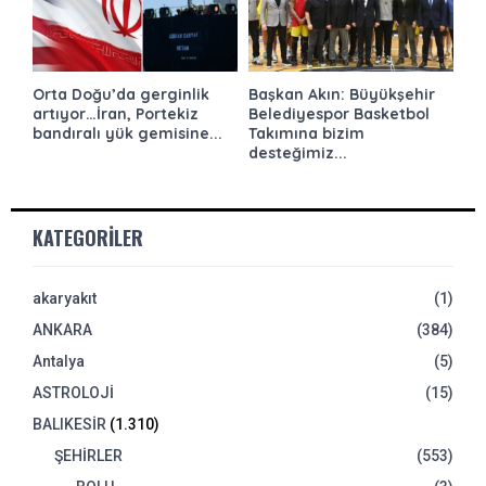
Orta Doğu’da gerginlik
Başkan Akın: Büyükşehir
artıyor…İran, Portekiz
Belediyespor Basketbol
bandıralı yük gemisine...
Takımına bizim
desteğimiz...
KATEGORILER
akaryakıt
(1)
ANKARA
(384)
Antalya
(5)
ASTROLOJİ
(15)
BALIKESİR
(1.310)
ŞEHİRLER
(553)