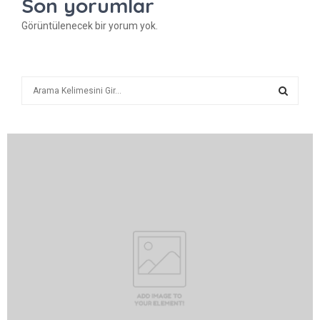
Son yorumlar
Görüntülenecek bir yorum yok.
A
r
a
A
R
A