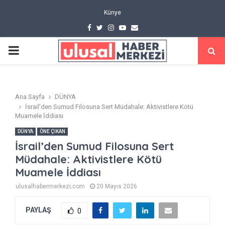
Künye
Facebook
Twitter
Instagram
Youtube
Email
PRIMARY
MENU
Ana Sayfa
DÜNYA
İsrail’den Sumud Filosuna Sert Müdahale: Aktivistlere Kötü
Muamele İddiası
DÜNYA
ÖNE ÇIKAN
İsrail’den Sumud Filosuna Sert
Müdahale: Aktivistlere Kötü
Muamele İddiası
ulusalhabermerkezi.com
20 Mayıs 2026
PAYLAŞ
0