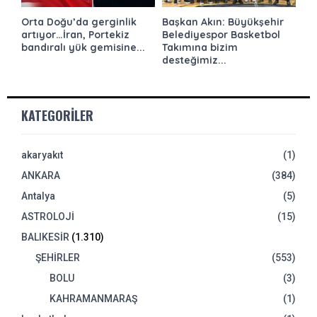
Orta Doğu’da gerginlik
Başkan Akın: Büyükşehir
artıyor…İran, Portekiz
Belediyespor Basketbol
bandıralı yük gemisine...
Takımına bizim
desteğimiz...
KATEGORILER
akaryakıt
(1)
ANKARA
(384)
Antalya
(5)
ASTROLOJİ
(15)
BALIKESİR
(1.310)
ŞEHİRLER
(553)
BOLU
(3)
KAHRAMANMARAŞ
(1)