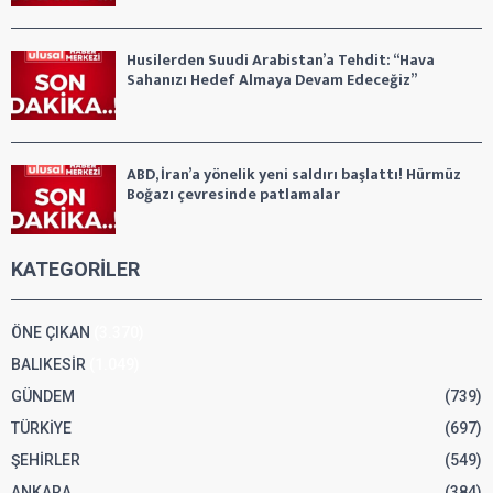
Husilerden Suudi Arabistan’a Tehdit: “Hava
Sahanızı Hedef Almaya Devam Edeceğiz”
ABD, İran’a yönelik yeni saldırı başlattı! Hürmüz
Boğazı çevresinde patlamalar
KATEGORİLER
ÖNE ÇIKAN
(3.370)
BALIKESİR
(1.049)
GÜNDEM
(739)
TÜRKİYE
(697)
ŞEHİRLER
(549)
ANKARA
(384)