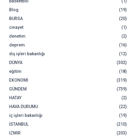
basketbol
(1)
Blog
(19)
BURSA
(20)
cinayet
(1)
denetim
(2)
deprem
(16)
dış işleri bakanlığı
(12)
DÜNYA
(302)
eğitim
(18)
EKONOMİ
(319)
GÜNDEM
(739)
HATAY
(2)
HAVA DURUMU
(22)
iç işleri bakanlığı
(19)
İSTANBUL
(210)
İZMİR
(203)