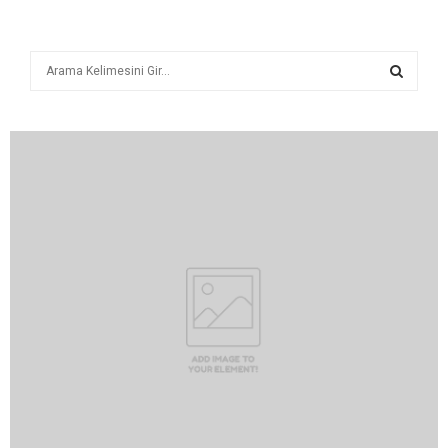
A
r
a
A
R
A