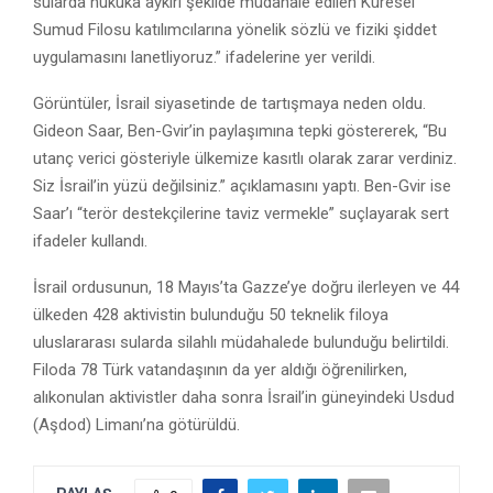
sularda hukuka aykırı şekilde müdahale edilen Küresel
Sumud Filosu katılımcılarına yönelik sözlü ve fiziki şiddet
uygulamasını lanetliyoruz.” ifadelerine yer verildi.
Görüntüler, İsrail siyasetinde de tartışmaya neden oldu.
Gideon Saar
, Ben-Gvir’in paylaşımına tepki göstererek, “Bu
utanç verici gösteriyle ülkemize kasıtlı olarak zarar verdiniz.
Siz İsrail’in yüzü değilsiniz.” açıklamasını yaptı. Ben-Gvir ise
Saar’ı “terör destekçilerine taviz vermekle” suçlayarak sert
ifadeler kullandı.
İsrail ordusunun, 18 Mayıs’ta Gazze’ye doğru ilerleyen ve 44
ülkeden 428 aktivistin bulunduğu 50 teknelik filoya
uluslararası sularda silahlı müdahalede bulunduğu belirtildi.
Filoda 78 Türk vatandaşının da yer aldığı öğrenilirken,
alıkonulan aktivistler daha sonra İsrail’in güneyindeki Usdud
(Aşdod) Limanı’na götürüldü.