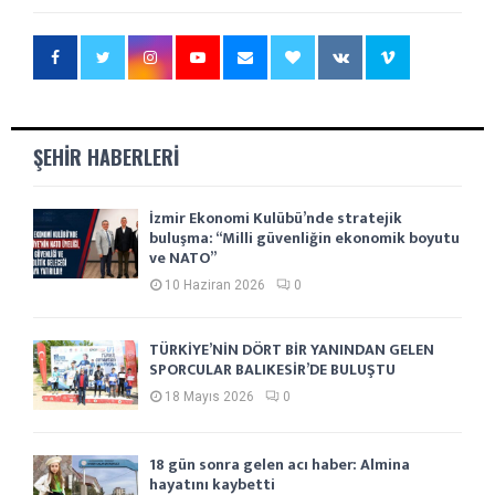
ŞEHIR HABERLERI
İzmir Ekonomi Kulübü’nde stratejik
buluşma: “Milli güvenliğin ekonomik boyutu
ve NATO”
10 Haziran 2026
0
TÜRKİYE’NİN DÖRT BİR YANINDAN GELEN
SPORCULAR BALIKESİR’DE BULUŞTU
18 Mayıs 2026
0
18 gün sonra gelen acı haber: Almina
hayatını kaybetti