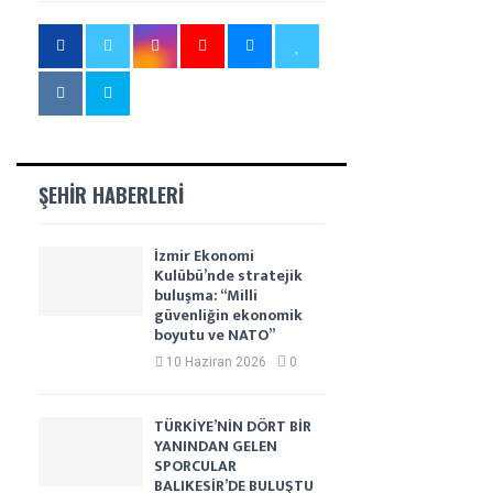
ŞEHIR HABERLERI
İzmir Ekonomi
Kulübü’nde stratejik
buluşma: “Milli
güvenliğin ekonomik
boyutu ve NATO”
10 Haziran 2026
0
TÜRKİYE’NİN DÖRT BİR
YANINDAN GELEN
SPORCULAR
BALIKESİR’DE BULUŞTU