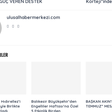
 GÜÇ VEREN DESTEK
Korteji”ind
ulusalhabermerkezi.com
RLER
Hıdırellez’i
Balıkesir Büyükşehir’den
BAŞKAN AKIN’
yle Birlikte
Engelliler Haftası’na Özel
TEMMUZ” MES
ladı
5 Etkinlik Birden