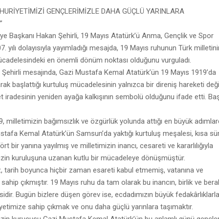
MHURİYETİMİZİ GENÇLERİMİZLE DAHA GÜÇLÜ YARINLARA
”
diye Başkanı Hakan Şehirli, 19 Mayıs Atatürk’ü Anma, Gençlik ve Spor
7. yılı dolayısıyla yayımladığı mesajda, 19 Mayıs ruhunun Türk milletini
ücadelesindeki en önemli dönüm noktası olduğunu vurguladı.
Şehirli mesajında, Gazi Mustafa Kemal Atatürk’ün 19 Mayıs 1919’da
ak başlattığı kurtuluş mücadelesinin yalnızca bir direniş hareketi değil
 iradesinin yeniden ayağa kalkışının sembolü olduğunu ifade etti. Ba
, milletimizin bağımsızlık ve özgürlük yolunda attığı en büyük adımla
Mustafa Kemal Atatürk’ün Samsun’da yaktığı kurtuluş meşalesi, kısa sü
t bir yanına yayılmış ve milletimizin inancı, cesareti ve kararlılığıyla
zin kuruluşuna uzanan kutlu bir mücadeleye dönüşmüştür.
z, tarih boyunca hiçbir zaman esareti kabul etmemiş, vatanına ve
 sahip çıkmıştır. 19 Mayıs ruhu da tam olarak bu inancın, birlik ve bera
sidir. Bugün bizlere düşen görev ise, ecdadımızın büyük fedakârlıklar
yetimize sahip çıkmak ve onu daha güçlü yarınlara taşımaktır.
zin kurucusu Gazi Mustafa Kemal Atatürk’ün bu anlamlı günü gençle