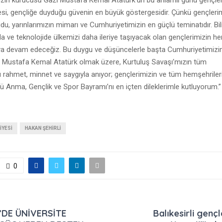
i, gençliğe duyduğu güvenin en büyük göstergesidir. Çünkü gençlerim
u, yarınlarımızın mimarı ve Cumhuriyetimizin en güçlü teminatıdır. Bi
a ve teknolojide ülkemizi daha ileriye taşıyacak olan gençlerimizin h
a devam edeceğiz. Bu duygu ve düşüncelerle başta Cumhuriyetimizi
 Mustafa Kemal Atatürk olmak üzere, Kurtuluş Savaşı’mızın tüm
 rahmet, minnet ve saygıyla anıyor; gençlerimizin ve tüm hemşehriler
ü Anma, Gençlik ve Spor Bayramı’nı en içten dileklerimle kutluyorum.”
IYESI
HAKAN ŞEHIRLI
0
’DE ÜNİVERSİTE
Balıkesirli genç