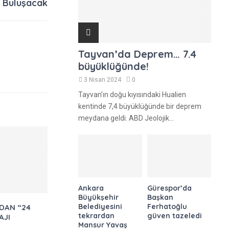
e Buluşacak
Tayvan’da Deprem… 7.4
büyüklüğünde!
3 Nisan 2024
0
Tayvan’ın doğu kıyısındaki Hualien
kentinde 7,4 büyüklüğünde bir deprem
meydana geldi. ABD Jeolojik...
Ankara
Gürespor’da
Büyükşehir
Başkan
Belediyesini
Ferhatoğlu
DAN “24
tekrardan
güven tazeledi
AJI
Mansur Yavaş