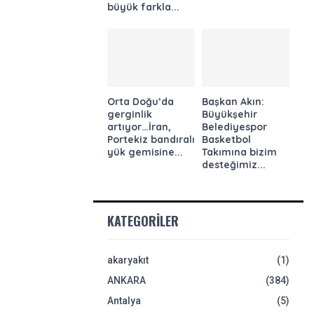
büyük farkla...
Orta Doğu’da
Başkan Akın:
gerginlik
Büyükşehir
artıyor…İran,
Belediyespor
Portekiz bandıralı
Basketbol
yük gemisine...
Takımına bizim
desteğimiz...
KATEGORILER
akaryakıt
(1)
ANKARA
(384)
Antalya
(5)