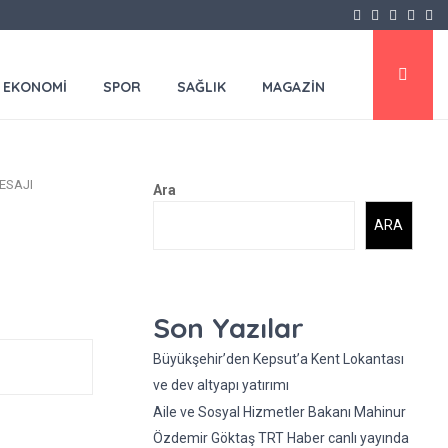
Facebook
Twitter
Instagr
Yout
Em
EKONOMİ
SPOR
SAĞLIK
MAGAZİN
ESAJI
Ara
ARA
N
Son Yazılar
Büyükşehir’den Kepsut’a Kent Lokantası
ve dev altyapı yatırımı
Aile ve Sosyal Hizmetler Bakanı Mahinur
Özdemir Göktaş TRT Haber canlı yayında