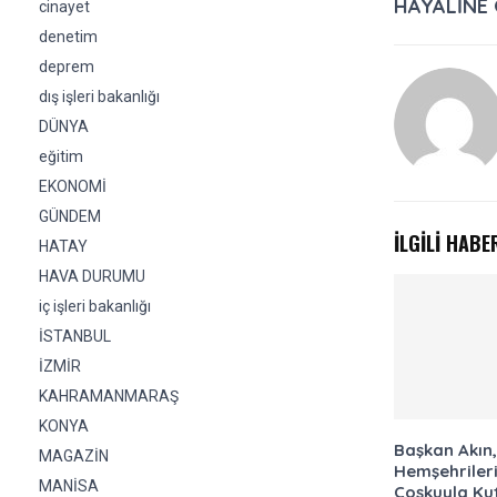
HAYALİNE
cinayet
denetim
deprem
dış işleri bakanlığı
DÜNYA
eğitim
EKONOMİ
GÜNDEM
İLGİLİ HABE
HATAY
HAVA DURUMU
iç işleri bakanlığı
İSTANBUL
İZMİR
KAHRAMANMARAŞ
KONYA
Başkan Akın, 
MAGAZİN
Hemşehrileri
MANİSA
Coşkuyla Kut