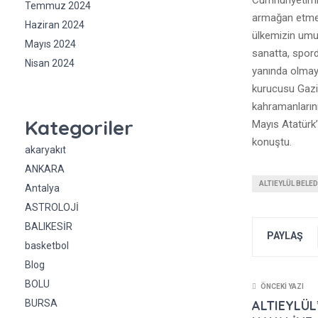
Temmuz 2024
armağan etmes
Haziran 2024
ülkemizin umud
Mayıs 2024
sanatta, spord
Nisan 2024
yanında olmay
kurucusu Gazi
kahramanlarını
Kategoriler
Mayıs Atatürk’
konuştu.
akaryakıt
ANKARA
ALTIEYLÜL BELED
Antalya
ASTROLOJİ
BALIKESİR
PAYLAŞ
basketbol
Blog
BOLU
ÖNCEKI YAZI
ALTIEYLÜL
BURSA