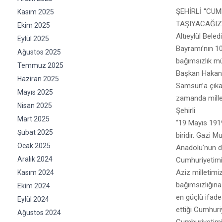
ŞEHİRLİ “CU
Kasım 2025
TAŞIYACAĞIZ
Ekim 2025
Altıeylül Bele
Eylül 2025
Bayramı’nın 10
Ağustos 2025
bağımsızlık m
Temmuz 2025
Başkan Hakan 
Haziran 2025
Samsun’a çıkar
Mayıs 2025
zamanda millet
Nisan 2025
Şehirli
Mart 2025
“19 Mayıs 1919
Şubat 2025
biridir. Gazi 
Ocak 2025
Anadolu’nun dör
Aralık 2024
Cumhuriyetimi
Aziz milletimi
Kasım 2024
bağımsızlığına
Ekim 2024
en güçlü ifade
Eylül 2024
ettiği Cumhuri
Ağustos 2024
Cumhuriyetimi