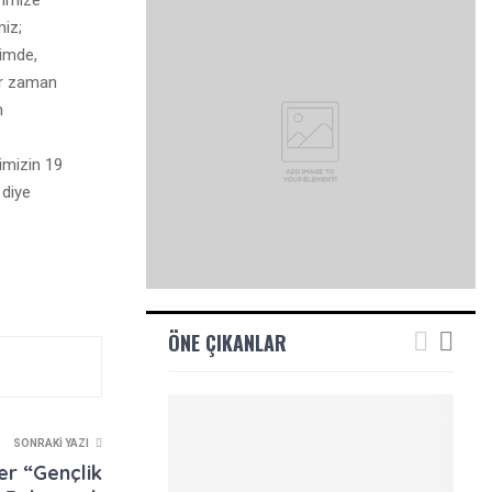
R
iz;
limde,
A
er zaman
n
imizin 19
 diye
ÖNE ÇIKANLAR
SONRAKI YAZI
ler “Gençlik