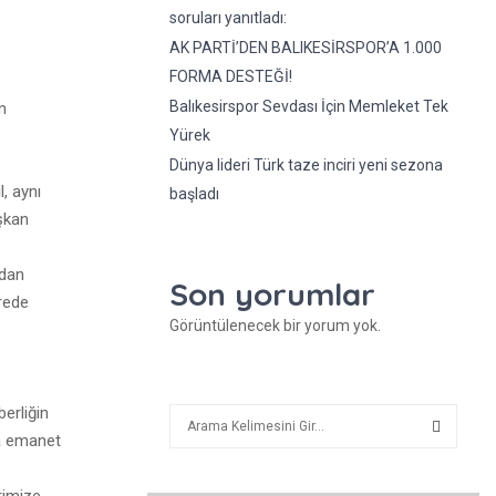
soruları yanıtladı:
AK PARTİ’DEN BALIKESİRSPOR’A 1.000
FORMA DESTEĞİ!
Balıkesirspor Sevdası İçin Memleket Tek
n
Yürek
Dünya lideri Türk taze inciri yeni sezona
, aynı
başladı
şkan
rdan
Son yorumlar
rede
Görüntülenecek bir yorum yok.
berliğin
A
r
la emanet
a
A
rimize