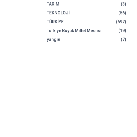
TARIM
(3)
TEKNOLOJİ
(56)
TÜRKİYE
(697)
Türkiye Büyük Millet Meclisi
(19)
yangın
(7)