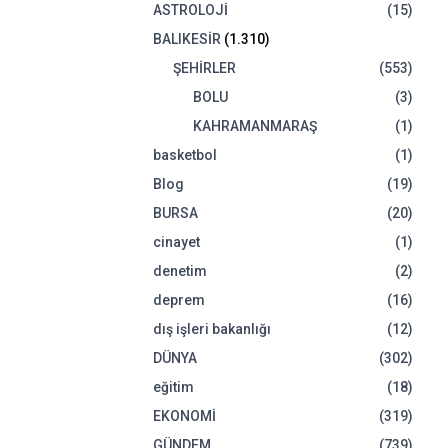
ASTROLOJİ
(15)
BALIKESİR
(1.310)
ŞEHİRLER
(553)
BOLU
(3)
KAHRAMANMARAŞ
(1)
basketbol
(1)
Blog
(19)
BURSA
(20)
cinayet
(1)
denetim
(2)
deprem
(16)
dış işleri bakanlığı
(12)
DÜNYA
(302)
eğitim
(18)
EKONOMİ
(319)
GÜNDEM
(739)