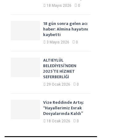
18 Mayıs 2026
0
18 gün sonra gelen acı
haber: Almina hayatını
kaybetti
3 Mayıs 2026
0
ALTIEYLÜL
BELEDİYESİ’NDEN
2025’TE HİZMET
SEFERBERLİĞİ
29 Ocak 2026
0
Vize Reddinde Artış:
“Hayallerimiz Evrak
Dosyalarında Kaldı”
18 Ocak 2026
0