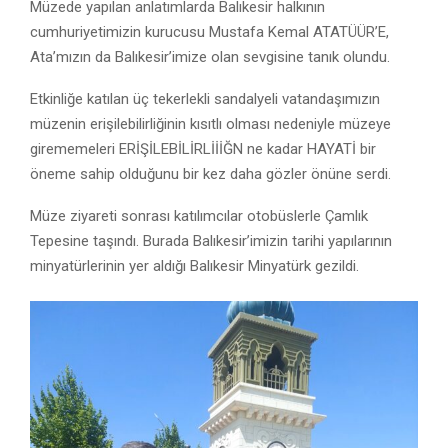
Müzede yapılan anlatımlarda Balıkesir halkının
cumhuriyetimizin kurucusu Mustafa Kemal ATATÜÜR’E,
Ata’mızın da Balıkesir’imize olan sevgisine tanık olundu.
Etkinliğe katılan üç tekerlekli sandalyeli vatandaşımızın
müzenin erişilebilirliğinin kısıtlı olması nedeniyle müzeye
girememeleri ERİŞİLEBİLİRLİİİĞN ne kadar HAYATİ bir
öneme sahip olduğunu bir kez daha gözler önüne serdi.
Müze ziyareti sonrası katılımcılar otobüslerle Çamlık
Tepesine taşındı. Burada Balıkesir’imizin tarihi yapılarının
minyatürlerinin yer aldığı Balıkesir Minyatürk gezildi.