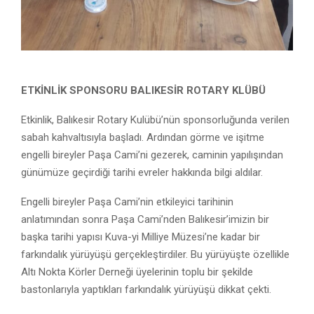
ETKİNLİK SPONSORU BALIKESİR ROTARY KLÜBÜ
Etkinlik, Balıkesir Rotary Kulübü’nün sponsorluğunda verilen
sabah kahvaltısıyla başladı. Ardından görme ve işitme
engelli bireyler Paşa Cami’ni gezerek, caminin yapılışından
günümüze geçirdiği tarihi evreler hakkında bilgi aldılar.
Engelli bireyler Paşa Cami’nin etkileyici tarihinin
anlatımından sonra Paşa Cami’nden Balıkesir’imizin bir
başka tarihi yapısı Kuva-yi Milliye Müzesi’ne kadar bir
farkındalık yürüyüşü gerçekleştirdiler. Bu yürüyüşte özellikle
Altı Nokta Körler Derneği üyelerinin toplu bir şekilde
bastonlarıyla yaptıkları farkındalık yürüyüşü dikkat çekti.