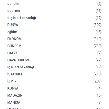
denetim
(2)
deprem
(16)
dış işleri bakanlığı
(12)
DÜNYA
(302)
eğitim
(18)
EKONOMİ
(319)
GÜNDEM
(739)
HATAY
(2)
HAVA DURUMU
(22)
iç işleri bakanlığı
(19)
İSTANBUL
(210)
İZMİR
(203)
KONYA
(4)
MAGAZİN
(10)
MANİSA
(7)