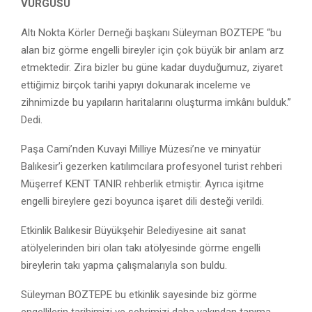
VURGUSU
Altı Nokta Körler Derneği başkanı Süleyman BOZTEPE “bu
alan biz görme engelli bireyler için çok büyük bir anlam arz
etmektedir. Zira bizler bu güne kadar duyduğumuz, ziyaret
ettiğimiz birçok tarihi yapıyı dokunarak inceleme ve
zihnimizde bu yapıların haritalarını oluşturma imkânı bulduk.”
Dedi.
Paşa Cami’nden Kuvayi Milliye Müzesi’ne ve minyatür
Balıkesir’i gezerken katılımcılara profesyonel turist rehberi
Müşerref KENT TANIR rehberlik etmiştir. Ayrıca işitme
engelli bireylere gezi boyunca işaret dili desteği verildi.
Etkinlik Balıkesir Büyükşehir Belediyesine ait sanat
atölyelerinden biri olan takı atölyesinde görme engelli
bireylerin takı yapma çalışmalarıyla son buldu.
Süleyman BOZTEPE bu etkinlik sayesinde biz görme
engellilerin tarihimizi ve şehrimizi daha yakından tanıma