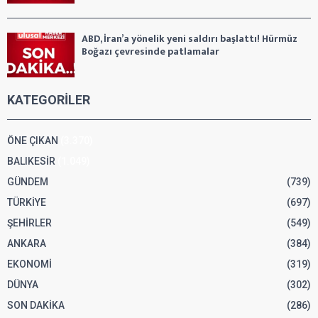
ABD, İran’a yönelik yeni saldırı başlattı! Hürmüz
Boğazı çevresinde patlamalar
KATEGORİLER
ÖNE ÇIKAN
(3.370)
BALIKESİR
(1.049)
GÜNDEM
(739)
TÜRKİYE
(697)
ŞEHİRLER
(549)
ANKARA
(384)
EKONOMİ
(319)
DÜNYA
(302)
SON DAKİKA
(286)