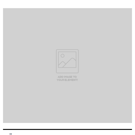
A
R
A