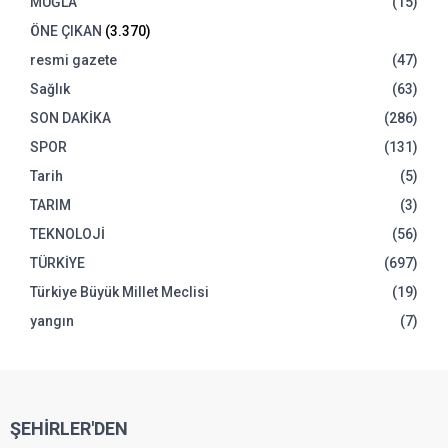
MUĞLA
(15)
ÖNE ÇIKAN
(3.370)
resmi gazete
(47)
Sağlık
(63)
SON DAKİKA
(286)
SPOR
(131)
Tarih
(5)
TARIM
(3)
TEKNOLOJİ
(56)
TÜRKİYE
(697)
Türkiye Büyük Millet Meclisi
(19)
yangın
(7)
ŞEHİRLER'DEN