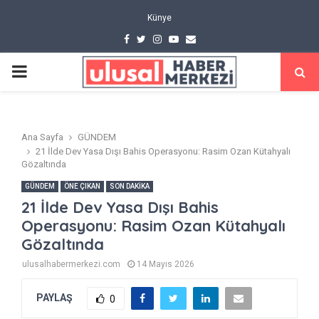
Künye
Facebook
Twitter
Instagram
Youtube
Email
PRIMARY
MENU
Ana Sayfa
GÜNDEM
21 İlde Dev Yasa Dışı Bahis Operasyonu: Rasim Ozan Kütahyalı
Gözaltında
GÜNDEM
ÖNE ÇIKAN
SON DAKİKA
21 İlde Dev Yasa Dışı Bahis
Operasyonu: Rasim Ozan Kütahyalı
Gözaltında
ulusalhabermerkezi.com
14 Mayıs 2026
PAYLAŞ
0