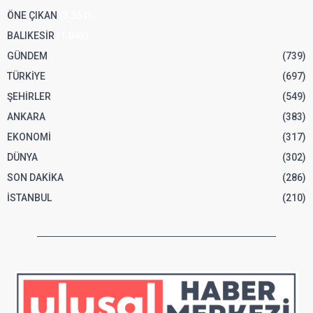
ÖNE ÇIKAN
(3.361)
BALIKESİR
(1.043)
GÜNDEM
(739)
TÜRKİYE
(697)
ŞEHİRLER
(549)
ANKARA
(383)
EKONOMİ
(317)
DÜNYA
(302)
SON DAKİKA
(286)
İSTANBUL
(210)