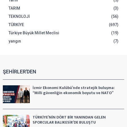
TARIM
(3)
TEKNOLOJİ
(56)
TÜRKİYE
(697)
Türkiye Büyük Millet Meclisi
(19)
yangın
(7)
ŞEHİRLER'DEN
İzmir Ekonomi Kulübü’nde stratejik buluşma:
“Milli güvenliğin ekonomik boyutu ve NATO”
TÜRKİYE’NİN DÖRT BİR YANINDAN GELEN
SPORCULAR BALIKESİR’DE BULUŞTU