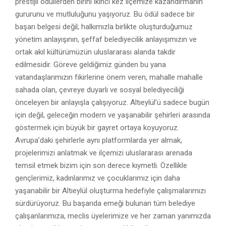
prestijli ödüllerden birini ikinci kez ilçemize kazandırmanın
gururunu ve mutluluğunu yaşıyoruz. Bu ödül sadece bir
başarı belgesi değil; halkımızla birlikte oluşturduğumuz
yönetim anlayışının, şeffaf belediyecilik anlayışımızın ve
ortak akıl kültürümüzün uluslararası alanda takdir
edilmesidir. Göreve geldiğimiz günden bu yana
vatandaşlarımızın fikirlerine önem veren, mahalle mahalle
sahada olan, çevreye duyarlı ve sosyal belediyeciliği
önceleyen bir anlayışla çalışıyoruz. Altıeylül’ü sadece bugün
için değil, geleceğin modern ve yaşanabilir şehirleri arasında
göstermek için büyük bir gayret ortaya koyuyoruz.
Avrupa’daki şehirlerle aynı platformlarda yer almak,
projelerimizi anlatmak ve ilçemizi uluslararası arenada
temsil etmek bizim için son derece kıymetli. Özellikle
gençlerimiz, kadınlarımız ve çocuklarımız için daha
yaşanabilir bir Altıeylül oluşturma hedefiyle çalışmalarımızı
sürdürüyoruz. Bu başarıda emeği bulunan tüm belediye
çalışanlarımıza, meclis üyelerimize ve her zaman yanımızda