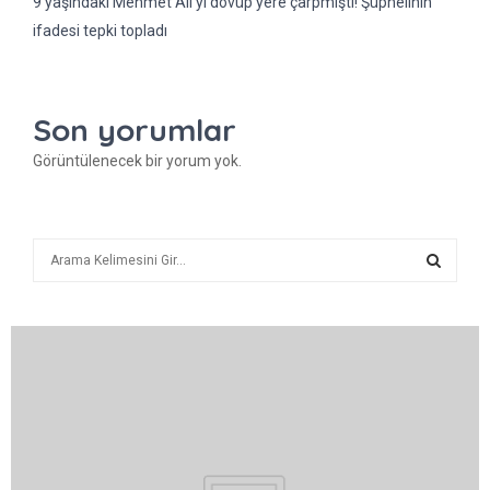
9 yaşındaki Mehmet Ali’yi dövüp yere çarpmıştı! Şüphelinin
ifadesi tepki topladı
Son yorumlar
Görüntülenecek bir yorum yok.
A
r
a
A
R
A