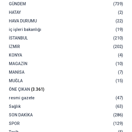
GÜNDEM
(739)
HATAY
(2)
HAVA DURUMU
(22)
iç işleri bakanlığı
(19)
İSTANBUL
(210)
İZMİR
(202)
KONYA
(4)
MAGAZİN
(10)
MANİSA
(7)
MUĞLA
(15)
ÖNE ÇIKAN
(3.361)
resmi gazete
(47)
Sağlık
(63)
SON DAKİKA
(286)
SPOR
(129)
Tarih
(5)