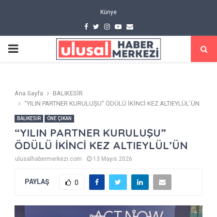
Künye
Facebook
Twitter
Instagram
Youtube
Email
PRIMARY
MENU
Ana Sayfa
BALIKESİR
“YILIN PARTNER KURULUŞU” ÖDÜLÜ İKİNCİ KEZ ALTIEYLÜL’ÜN
BALIKESİR
ÖNE ÇIKAN
“YILIN PARTNER KURULUŞU”
ÖDÜLÜ İKİNCİ KEZ ALTIEYLÜL’ÜN
ulusalhabermerkezi.com
13 Mayıs 2026
PAYLAŞ
0