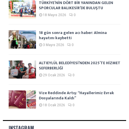
TÜRKİYE’NİN DÖRT BİR YANINDAN GELEN
SPORCULAR BALIKESİR’DE BULUŞTU
18 Mayıs 2026
0
18 gün sonra gelen acı haber: Almina
hayatını kaybetti
3 Mayıs 2026
0
ALTIEYLÜL BELEDİYESİ’NDEN 2025’TE HİZMET
SEFERBERLİĞİ
29 Ocak 2026
0
Vize Reddinde Artış: “Hayallerimiz Evrak
Dosyalarında Kaldı”
18 Ocak 2026
0
INSTAGRAM