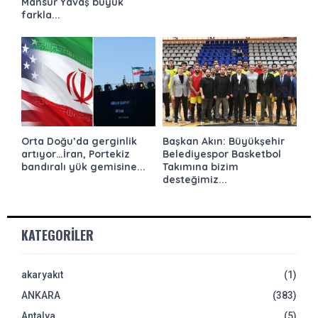
Mansur Yavaş büyük
farkla...
Orta Doğu’da gerginlik
Başkan Akın: Büyükşehir
artıyor…İran, Portekiz
Belediyespor Basketbol
bandıralı yük gemisine...
Takımına bizim
desteğimiz...
KATEGORILER
akaryakıt
(1)
ANKARA
(383)
Antalya
(5)