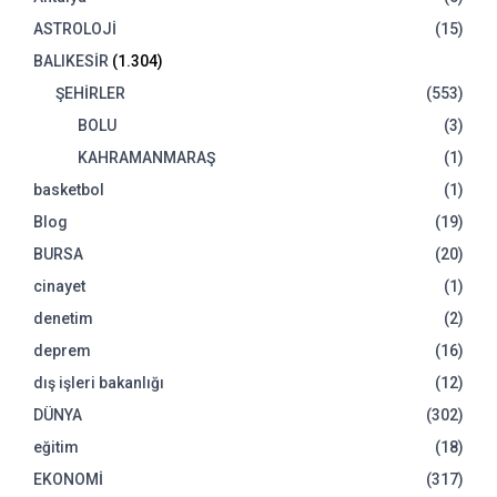
ASTROLOJİ
(15)
BALIKESİR
(1.304)
ŞEHİRLER
(553)
BOLU
(3)
KAHRAMANMARAŞ
(1)
basketbol
(1)
Blog
(19)
BURSA
(20)
cinayet
(1)
denetim
(2)
deprem
(16)
dış işleri bakanlığı
(12)
DÜNYA
(302)
eğitim
(18)
EKONOMİ
(317)