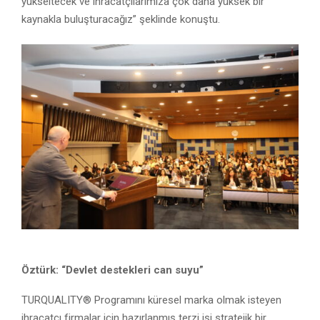
yükseltecek ve ihracatçılarımıza çok daha yüksek bir
kaynakla buluşturacağız” şeklinde konuştu.
Öztürk: “Devlet destekleri can suyu”
TURQUALITY® Programını küresel marka olmak isteyen
ihracatçı firmalar için hazırlanmış terzi işi stratejik bir