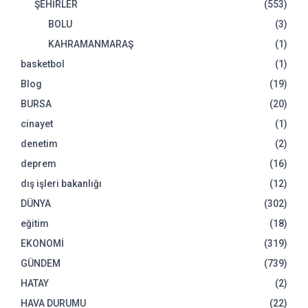
ŞEHİRLER
(553)
BOLU
(3)
KAHRAMANMARAŞ
(1)
basketbol
(1)
Blog
(19)
BURSA
(20)
cinayet
(1)
denetim
(2)
deprem
(16)
dış işleri bakanlığı
(12)
DÜNYA
(302)
eğitim
(18)
EKONOMİ
(319)
GÜNDEM
(739)
HATAY
(2)
HAVA DURUMU
(22)