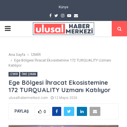
Künye
Facebook
Twitter
Instagram
Youtube
Email
PRIMARY
MENU
Ana Sayfa
İZMİR
Ege Bölgesi İhracat Ekosistemine 172 TURQUALITY Uzmanı
Katılıyor
İZMİR
ÖNE ÇIKAN
Ege Bölgesi İhracat Ekosistemine
172 TURQUALITY Uzmanı Katılıyor
ulusalhabermerkezi.com
12 Mayıs 2026
PAYLAŞ
0