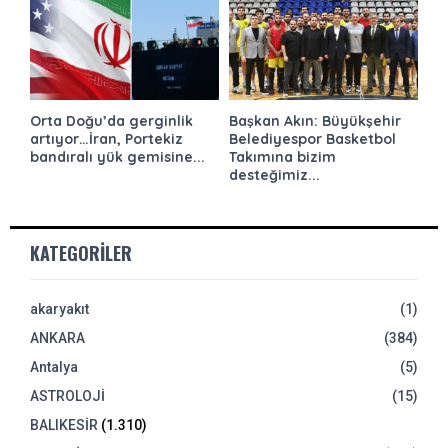
Orta Doğu’da gerginlik
Başkan Akın: Büyükşehir
artıyor…İran, Portekiz
Belediyespor Basketbol
bandıralı yük gemisine...
Takımına bizim
desteğimiz...
KATEGORILER
akaryakıt
(1)
ANKARA
(384)
Antalya
(5)
ASTROLOJİ
(15)
BALIKESİR
(1.310)