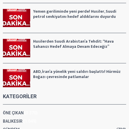
Yemen geriliminde yeni perde! Husiler, Suudi
petrol sevkiyatını hedef aldıklarını duyurdu
Husilerden Suudi Arabistan’a Tehdit: “Hava
Sahanızı Hedef Almaya Devam Edeceğiz”
ABD, İran’a yönelik yeni saldırı başlattı! Hürmüz
Boğazı çevresinde patlamalar
KATEGORİLER
ÖNE ÇIKAN
(3.370)
BALIKESİR
(1.049)