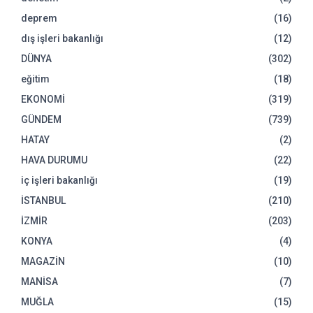
deprem
(16)
dış işleri bakanlığı
(12)
DÜNYA
(302)
eğitim
(18)
EKONOMİ
(319)
GÜNDEM
(739)
HATAY
(2)
HAVA DURUMU
(22)
iç işleri bakanlığı
(19)
İSTANBUL
(210)
İZMİR
(203)
KONYA
(4)
MAGAZİN
(10)
MANİSA
(7)
MUĞLA
(15)