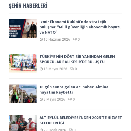
ŞEHIR HABERLERI
İzmir Ekonomi Kulübü’nde stratejik
buluşma: “Milli güvenliğin ekonomik boyutu
ve NATO”
10 Haziran 2026
0
TÜRKİYE’NİN DÖRT BİR YANINDAN GELEN
SPORCULAR BALIKESİR’DE BULUŞTU
18 Mayıs 2026
0
18 gün sonra gelen acı haber: Almina
hayatını kaybetti
3 Mayıs 2026
0
ALTIEYLÜL BELEDİYESİ’NDEN 2025’TE HİZMET
SEFERBERLİĞİ
29 Ocak 2026
0