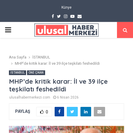
Künye
Facebook
Twitter
Instagram
Youtube
Email
PRIMARY
MENU
Ana Sayfa
İSTANBUL
MHP’de kritik karar: İl ve 39 ilçe teşkilatı feshedildi
İSTANBUL
ÖNE ÇIKAN
MHP’de kritik karar: İl ve 39 ilçe
teşkilatı feshedildi
ulusalhabermerkezi.com
6 Nisan 2026
PAYLAŞ
0