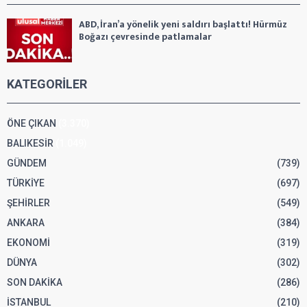
ABD, İran’a yönelik yeni saldırı başlattı! Hürmüz
Boğazı çevresinde patlamalar
KATEGORİLER
ÖNE ÇIKAN
(3.370)
BALIKESİR
(1.049)
GÜNDEM
(739)
TÜRKİYE
(697)
ŞEHİRLER
(549)
ANKARA
(384)
EKONOMİ
(319)
DÜNYA
(302)
SON DAKİKA
(286)
İSTANBUL
(210)