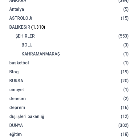
ANKARA
(384)
Antalya
(5)
ASTROLOJİ
(15)
BALIKESİR
(1.310)
ŞEHİRLER
(553)
BOLU
(3)
KAHRAMANMARAŞ
(1)
basketbol
(1)
Blog
(19)
BURSA
(20)
cinayet
(1)
denetim
(2)
deprem
(16)
dış işleri bakanlığı
(12)
DÜNYA
(302)
eğitim
(18)