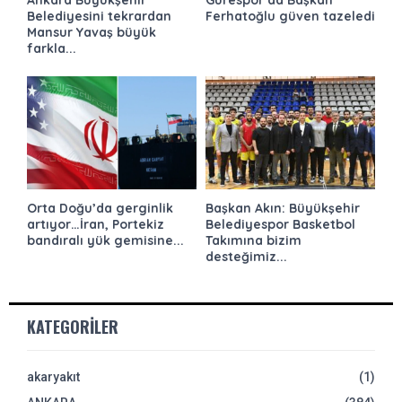
Ankara Büyükşehir
Gürespor’da Başkan
Belediyesini tekrardan
Ferhatoğlu güven tazeledi
Mansur Yavaş büyük
farkla...
Orta Doğu’da gerginlik
Başkan Akın: Büyükşehir
artıyor…İran, Portekiz
Belediyespor Basketbol
bandıralı yük gemisine...
Takımına bizim
desteğimiz...
KATEGORILER
akaryakıt
(1)