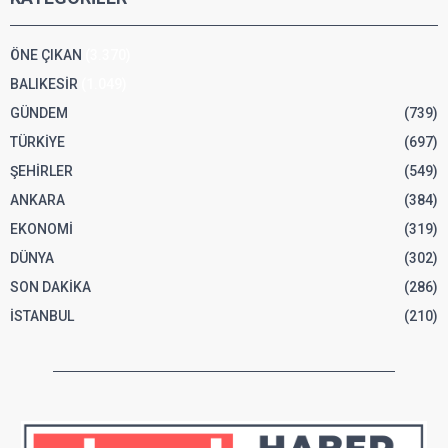
ÖNE ÇIKAN
(3.370)
BALIKESİR
(1.049)
GÜNDEM
(739)
TÜRKİYE
(697)
ŞEHİRLER
(549)
ANKARA
(384)
EKONOMİ
(319)
DÜNYA
(302)
SON DAKİKA
(286)
İSTANBUL
(210)