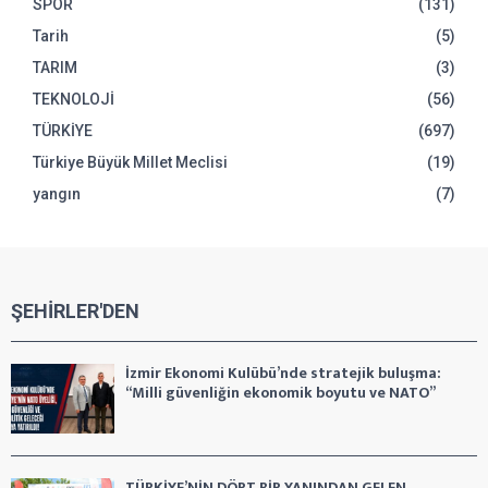
SPOR
(131)
Tarih
(5)
TARIM
(3)
TEKNOLOJİ
(56)
TÜRKİYE
(697)
Türkiye Büyük Millet Meclisi
(19)
yangın
(7)
ŞEHİRLER'DEN
İzmir Ekonomi Kulübü’nde stratejik buluşma:
“Milli güvenliğin ekonomik boyutu ve NATO”
TÜRKİYE’NİN DÖRT BİR YANINDAN GELEN