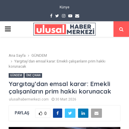
Künye
Facebook
Twitter
Instagram
Youtube
Email
PRIMARY
MENU
Ana Sayfa
GÜNDEM
Yargıtay’dan emsal karar: Emekli çalışanların prim hakkı
korunacak
GÜNDEM
ÖNE ÇIKAN
Yargıtay’dan emsal karar: Emekli
çalışanların prim hakkı korunacak
ulusalhabermerkezi.com
30 Mart 2026
PAYLAŞ
0