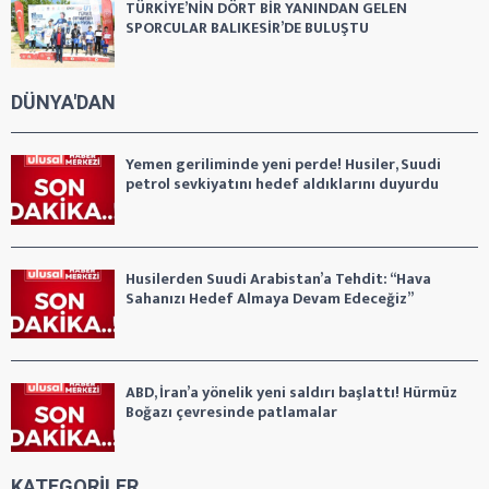
TÜRKİYE’NİN DÖRT BİR YANINDAN GELEN
SPORCULAR BALIKESİR’DE BULUŞTU
DÜNYA'DAN
Yemen geriliminde yeni perde! Husiler, Suudi
petrol sevkiyatını hedef aldıklarını duyurdu
Husilerden Suudi Arabistan’a Tehdit: “Hava
Sahanızı Hedef Almaya Devam Edeceğiz”
ABD, İran’a yönelik yeni saldırı başlattı! Hürmüz
Boğazı çevresinde patlamalar
KATEGORİLER