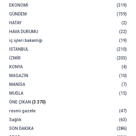
EKONOMİ
(319)
GÜNDEM
(739)
HATAY
(2)
HAVA DURUMU
(22)
iç işleri bakanlığı
(19)
İSTANBUL
(210)
İZMİR
(203)
KONYA
(4)
MAGAZİN
(10)
MANİSA
(7)
MUĞLA
(15)
ÖNE ÇIKAN
(3.370)
resmi gazete
(47)
Sağlık
(63)
SON DAKİKA
(286)