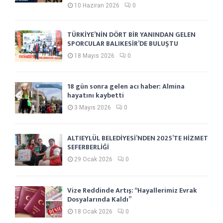
10 Haziran 2026
0
TÜRKİYE’NİN DÖRT BİR YANINDAN GELEN
SPORCULAR BALIKESİR’DE BULUŞTU
18 Mayıs 2026
0
18 gün sonra gelen acı haber: Almina
hayatını kaybetti
3 Mayıs 2026
0
ALTIEYLÜL BELEDİYESİ’NDEN 2025’TE HİZMET
SEFERBERLİĞİ
29 Ocak 2026
0
Vize Reddinde Artış: “Hayallerimiz Evrak
Dosyalarında Kaldı”
18 Ocak 2026
0