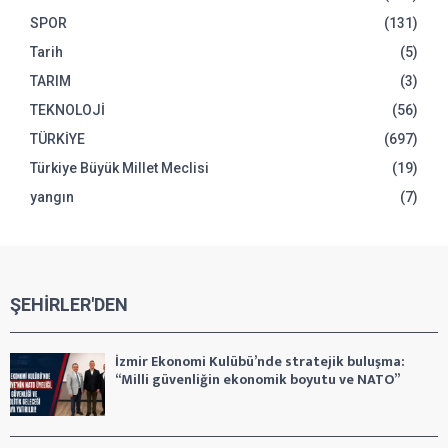
SPOR
(131)
Tarih
(5)
TARIM
(3)
TEKNOLOJİ
(56)
TÜRKİYE
(697)
Türkiye Büyük Millet Meclisi
(19)
yangın
(7)
ŞEHİRLER'DEN
İzmir Ekonomi Kulübü’nde stratejik buluşma:
“Milli güvenliğin ekonomik boyutu ve NATO”