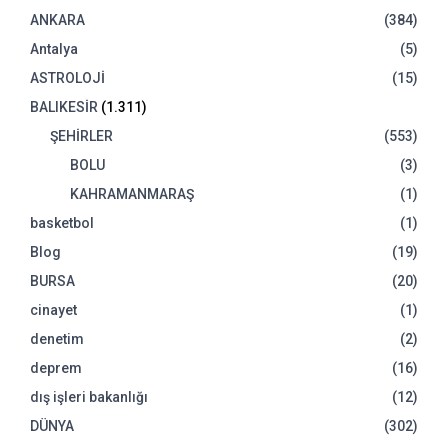
ANKARA
(384)
Antalya
(5)
ASTROLOJİ
(15)
BALIKESİR
(1.311)
ŞEHİRLER
(553)
BOLU
(3)
KAHRAMANMARAŞ
(1)
basketbol
(1)
Blog
(19)
BURSA
(20)
cinayet
(1)
denetim
(2)
deprem
(16)
dış işleri bakanlığı
(12)
DÜNYA
(302)