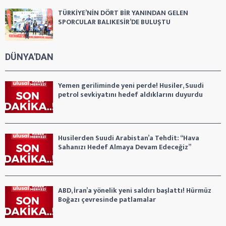
TÜRKİYE’NİN DÖRT BİR YANINDAN GELEN
SPORCULAR BALIKESİR’DE BULUŞTU
DÜNYA'DAN
Yemen geriliminde yeni perde! Husiler, Suudi
petrol sevkiyatını hedef aldıklarını duyurdu
Husilerden Suudi Arabistan’a Tehdit: “Hava
Sahanızı Hedef Almaya Devam Edeceğiz”
ABD, İran’a yönelik yeni saldırı başlattı! Hürmüz
Boğazı çevresinde patlamalar