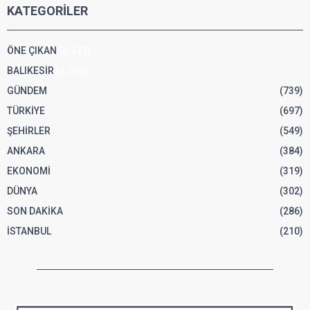
KATEGORİLER
ÖNE ÇIKAN
(3.371)
BALIKESİR
(1.050)
GÜNDEM
(739)
TÜRKİYE
(697)
ŞEHİRLER
(549)
ANKARA
(384)
EKONOMİ
(319)
DÜNYA
(302)
SON DAKİKA
(286)
İSTANBUL
(210)