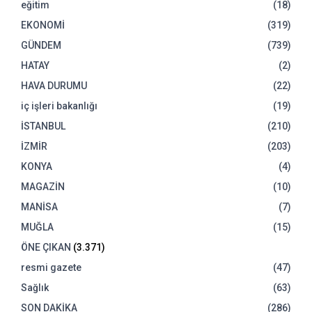
eğitim
(18)
EKONOMİ
(319)
GÜNDEM
(739)
HATAY
(2)
HAVA DURUMU
(22)
iç işleri bakanlığı
(19)
İSTANBUL
(210)
İZMİR
(203)
KONYA
(4)
MAGAZİN
(10)
MANİSA
(7)
MUĞLA
(15)
ÖNE ÇIKAN
(3.371)
resmi gazete
(47)
Sağlık
(63)
SON DAKİKA
(286)