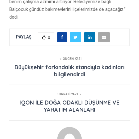
benim çalışma azmimi artırıyor. Belediyemize bağlı
Balçocuk gündüz bakımevlerini ilçelerimizde de açacağız.”
dedi.
PAYLAŞ
0
ÖNCEKI YAZI
Büyükşehir farkındalık standıyla kadınları
bilgilendirdi
SONRAKI YAZI
IQON İLE DOĞA ODAKLI DÜŞÜNME VE
YARATIM ALANLARI