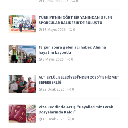
10 Haziran 2026
0
TÜRKİYE’NİN DÖRT BİR YANINDAN GELEN
SPORCULAR BALIKESİR’DE BULUŞTU
18 Mayıs 2026
0
18 gün sonra gelen acı haber: Almina
hayatını kaybetti
3 Mayıs 2026
0
ALTIEYLÜL BELEDİYESİ’NDEN 2025’TE HİZMET
SEFERBERLİĞİ
29 Ocak 2026
0
Vize Reddinde Artış: “Hayallerimiz Evrak
Dosyalarında Kaldı”
18 Ocak 2026
0