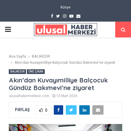
Künye
Facebook
Twitter
Instagram
Youtube
Email
PRIMARY
MENU
Ana Sayfa
BALIKESİR
Akın’dan Kuvayımilliye Balçocuk Gündüz Bakımevi’ne ziyaret
BALIKESİR
ÖNE ÇIKAN
Akın’dan Kuvayımilliye Balçocuk
Gündüz Bakımevi’ne ziyaret
ulusalhabermerkezi.com
10 Mart 2026
PAYLAŞ
0