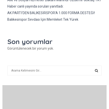
Aile ve Sosyal Hizmetler Bakanı Mahinur Özdemir Göktaş TRT
Haber canlı yayında soruları yanıtladı:
AK PARTİ’DEN BALIKESİRSPOR’A 1.000 FORMA DESTEĞİ!
Balıkesirspor Sevdası İçin Memleket Tek Yürek
Son yorumlar
Görüntülenecek bir yorum yok.
A
r
a
A
R
A