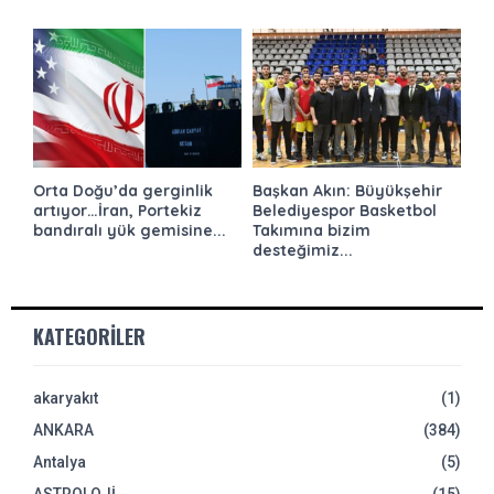
Orta Doğu’da gerginlik
Başkan Akın: Büyükşehir
artıyor…İran, Portekiz
Belediyespor Basketbol
bandıralı yük gemisine...
Takımına bizim
desteğimiz...
KATEGORILER
akaryakıt
(1)
ANKARA
(384)
Antalya
(5)
ASTROLOJİ
(15)