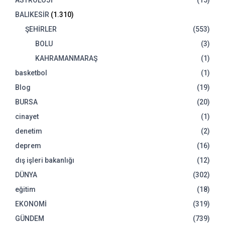
BALIKESİR
(1.310)
ŞEHİRLER
(553)
BOLU
(3)
KAHRAMANMARAŞ
(1)
basketbol
(1)
Blog
(19)
BURSA
(20)
cinayet
(1)
denetim
(2)
deprem
(16)
dış işleri bakanlığı
(12)
DÜNYA
(302)
eğitim
(18)
EKONOMİ
(319)
GÜNDEM
(739)