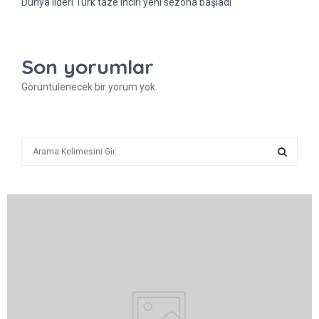
Dünya lideri Türk taze inciri yeni sezona başladı
Son yorumlar
Görüntülenecek bir yorum yok.
A
r
a
A
R
A