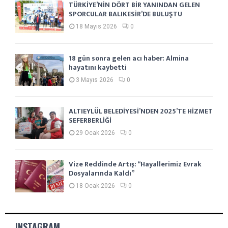
TÜRKİYE’NİN DÖRT BİR YANINDAN GELEN
SPORCULAR BALIKESİR’DE BULUŞTU
18 Mayıs 2026
0
18 gün sonra gelen acı haber: Almina
hayatını kaybetti
3 Mayıs 2026
0
ALTIEYLÜL BELEDİYESİ’NDEN 2025’TE HİZMET
SEFERBERLİĞİ
29 Ocak 2026
0
Vize Reddinde Artış: “Hayallerimiz Evrak
Dosyalarında Kaldı”
18 Ocak 2026
0
INSTAGRAM