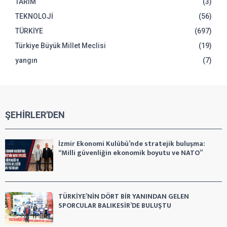
TARIM
(3)
TEKNOLOJİ
(56)
TÜRKİYE
(697)
Türkiye Büyük Millet Meclisi
(19)
yangın
(7)
ŞEHİRLER'DEN
İzmir Ekonomi Kulübü’nde stratejik buluşma:
“Milli güvenliğin ekonomik boyutu ve NATO”
TÜRKİYE’NİN DÖRT BİR YANINDAN GELEN
SPORCULAR BALIKESİR’DE BULUŞTU