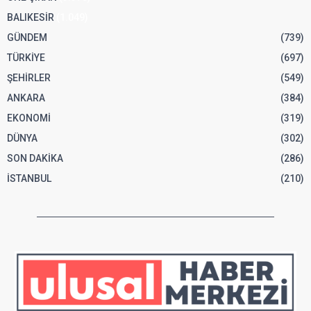
BALIKESİR
(1.049)
GÜNDEM
(739)
TÜRKİYE
(697)
ŞEHİRLER
(549)
ANKARA
(384)
EKONOMİ
(319)
DÜNYA
(302)
SON DAKİKA
(286)
İSTANBUL
(210)