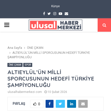
Künye
Facebook
Twitter
Instagram
Youtube
Email
PRIMARY
MENU
Ana Sayfa
ÖNE ÇIKAN
ALTIEYLÜL’ÜN MİLLİ SPORCUSUNUN HEDEFİ TÜRKİYE
ŞAMPİYONLUĞU
ÖNE ÇIKAN
SPOR
ALTIEYLÜL’ÜN MİLLİ
SPORCUSUNUN HEDEFİ TÜRKİYE
ŞAMPİYONLUĞU
ulusalhabermerkezi.com
10 Şubat 2026
PAYLAŞ
0