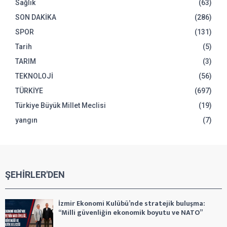
Sağlık
(63)
SON DAKİKA
(286)
SPOR
(131)
Tarih
(5)
TARIM
(3)
TEKNOLOJİ
(56)
TÜRKİYE
(697)
Türkiye Büyük Millet Meclisi
(19)
yangın
(7)
ŞEHİRLER'DEN
İzmir Ekonomi Kulübü’nde stratejik buluşma:
“Milli güvenliğin ekonomik boyutu ve NATO”