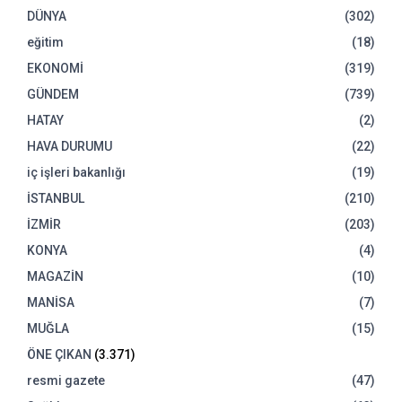
DÜNYA
(302)
eğitim
(18)
EKONOMİ
(319)
GÜNDEM
(739)
HATAY
(2)
HAVA DURUMU
(22)
iç işleri bakanlığı
(19)
İSTANBUL
(210)
İZMİR
(203)
KONYA
(4)
MAGAZİN
(10)
MANİSA
(7)
MUĞLA
(15)
ÖNE ÇIKAN
(3.371)
resmi gazete
(47)