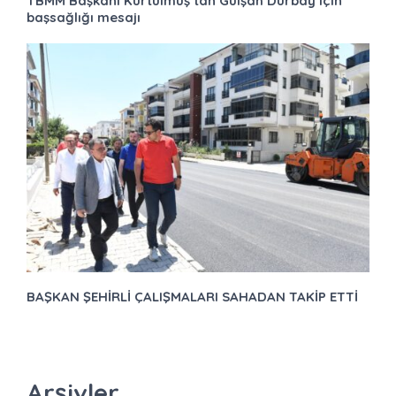
TBMM Başkanı Kurtulmuş’tan Gülşah Durbay için
başsağlığı mesajı
BAŞKAN ŞEHİRLİ ÇALIŞMALARI SAHADAN TAKİP ETTİ
Arşivler