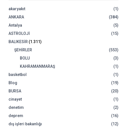
akaryakıt
(1)
ANKARA
(384)
Antalya
(5)
ASTROLOJİ
(15)
BALIKESİR
(1.311)
ŞEHİRLER
(553)
BOLU
(3)
KAHRAMANMARAŞ
(1)
basketbol
(1)
Blog
(19)
BURSA
(20)
cinayet
(1)
denetim
(2)
deprem
(16)
dış işleri bakanlığı
(12)