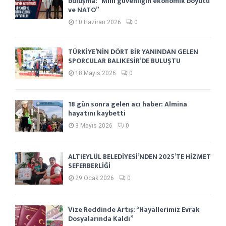
buluşma: “Milli güvenliğin ekonomik boyutu
ve NATO”
10 Haziran 2026
0
TÜRKİYE’NİN DÖRT BİR YANINDAN GELEN
SPORCULAR BALIKESİR’DE BULUŞTU
18 Mayıs 2026
0
18 gün sonra gelen acı haber: Almina
hayatını kaybetti
3 Mayıs 2026
0
ALTIEYLÜL BELEDİYESİ’NDEN 2025’TE HİZMET
SEFERBERLİĞİ
29 Ocak 2026
0
Vize Reddinde Artış: “Hayallerimiz Evrak
Dosyalarında Kaldı”