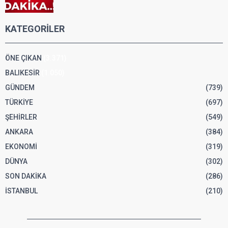
KATEGORİLER
ÖNE ÇIKAN
(3.371)
BALIKESİR
(1.050)
GÜNDEM
(739)
TÜRKİYE
(697)
ŞEHİRLER
(549)
ANKARA
(384)
EKONOMİ
(319)
DÜNYA
(302)
SON DAKİKA
(286)
İSTANBUL
(210)