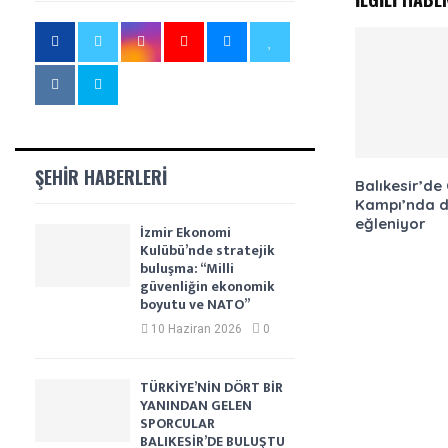
ŞEHIR HABERLERI
Balıkesir’de
Kampı’nda 
eğleniyor
İzmir Ekonomi
Kulübü’nde stratejik
buluşma: “Milli
güvenliğin ekonomik
boyutu ve NATO”
10 Haziran 2026
0
TÜRKİYE’NİN DÖRT BİR
YANINDAN GELEN
SPORCULAR
BALIKESİR’DE BULUŞTU