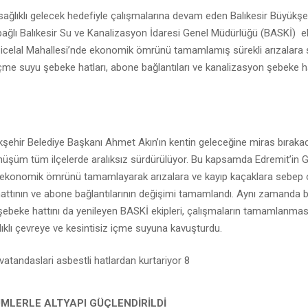
 sağlıklı gelecek hedefiyle çalışmalarına devam eden Balıkesir Büyükşe
bağlı Balıkesir Su ve Kanalizasyon İdaresi Genel Müdürlüğü (BASKİ) eki
zicelal Mahallesi’nde ekonomik ömrünü tamamlamış sürekli arızalara
i içme suyu şebeke hatları, abone bağlantıları ve kanalizasyon şebeke ha
kşehir Belediye Başkanı Ahmet Akın’ın kentin geleceğine miras bıraka
nüşüm tüm ilçelerde aralıksız sürdürülüyor. Bu kapsamda Edremit’in G
 ekonomik ömrünü tamamlayarak arızalara ve kayıp kaçaklara sebep 
attının ve abone bağlantılarının değişimi tamamlandı. Aynı zamanda 
şebeke hattını da yenileyen BASKİ ekipleri, çalışmaların tamamlanmas
ğlıklı çevreye ve kesintisiz içme suyuna kavuşturdu.
ÜMLERLE ALTYAPI GÜÇLENDİRİLDİ