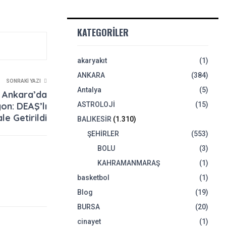
KATEGORILER
akaryakıt
(1)
ANKARA
(384)
SONRAKI YAZI
Antalya
(5)
 Ankara’da
on: DEAŞ’lı
ASTROLOJİ
(15)
le Getirildi
BALIKESİR
(1.310)
ŞEHİRLER
(553)
BOLU
(3)
KAHRAMANMARAŞ
(1)
basketbol
(1)
Blog
(19)
BURSA
(20)
cinayet
(1)