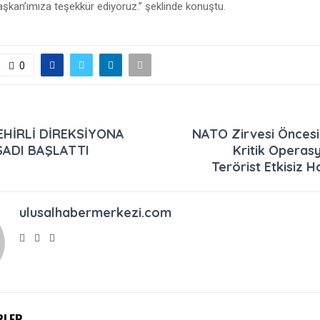
şkan’ımıza teşekkür ediyoruz.” şeklinde konuştu.
0
HİRLİ DİREKSİYONA
NATO Zirvesi Öncesi
SADI BAŞLATTI
Kritik Operasy
Terörist Etkisiz Ha
ulusalhabermerkezi.com
RLER