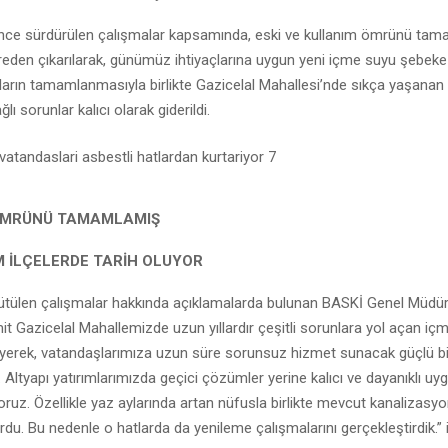
ince sürdürülen çalışmalar kapsamında, eski ve kullanım ömrünü tam
den çıkarılarak, günümüz ihtiyaçlarına uygun yeni içme suyu şebeke 
aların tamamlanmasıyla birlikte Gazicelal Mahallesi’nde sıkça yaşanan s
ğlı sorunlar kalıcı olarak giderildi.
ÖMRÜNÜ TAMAMLAMIŞ
 İLÇELERDE TARİH OLUYOR
ütülen çalışmalar hakkında açıklamalarda bulunan BASKİ Genel Müdü
it Gazicelal Mahallemizde uzun yıllardır çeşitli sorunlara yol açan iç
leyerek, vatandaşlarımıza uzun süre sorunsuz hizmet sunacak güçlü bir
 Altyapı yatırımlarımızda geçici çözümler yerine kalıcı ve dayanıklı uy
oruz. Özellikle yaz aylarında artan nüfusla birlikte mevcut kanalizasyo
ordu. Bu nedenle o hatlarda da yenileme çalışmalarını gerçekleştirdik.” i