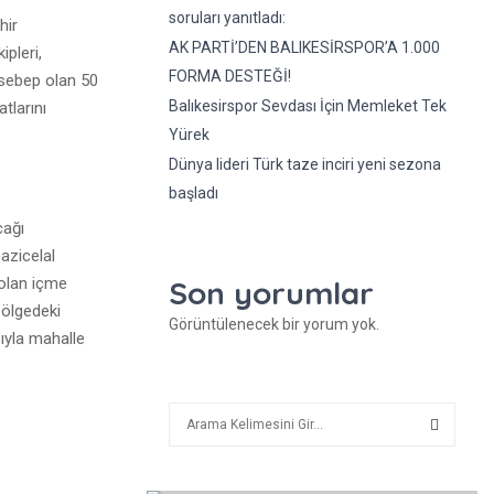
soruları yanıtladı:
hir
AK PARTİ’DEN BALIKESİRSPOR’A 1.000
pleri,
FORMA DESTEĞİ!
 sebep olan 50
Balıkesirspor Sevdası İçin Memleket Tek
tlarını
Yürek
Dünya lideri Türk taze inciri yeni sezona
başladı
cağı
azicelal
olan içme
Son yorumlar
bölgedeki
Görüntülenecek bir yorum yok.
ıyla mahalle
A
r
a
A