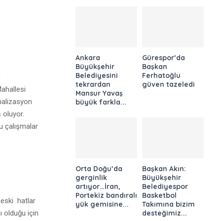
Ankara
Gürespor’da
Büyükşehir
Başkan
Belediyesini
Ferhatoğlu
n
tekrardan
güven tazeledi
Mahallesi
Mansur Yavaş
nalizasyon
büyük farkla...
 oluyor.
u çalışmalar
Orta Doğu’da
Başkan Akın:
gerginlik
Büyükşehir
artıyor…İran,
Belediyespor
Portekiz bandıralı
Basketbol
 eski hatlar
yük gemisine...
Takımına bizim
ı olduğu için
desteğimiz...