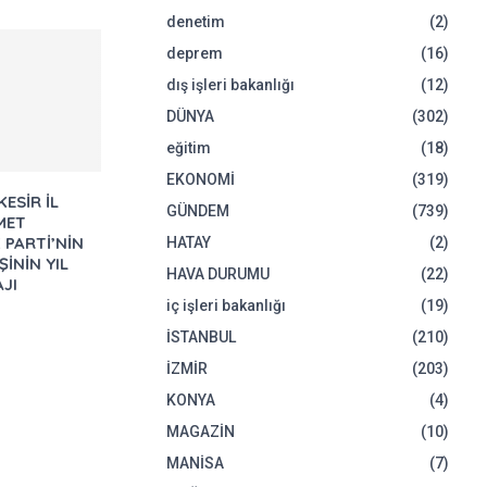
denetim
(2)
deprem
(16)
dış işleri bakanlığı
(12)
DÜNYA
(302)
eğitim
(18)
EKONOMİ
(319)
KESİR İL
GÜNDEM
(739)
MET
 PARTİ’NİN
HATAY
(2)
ŞİNİN YIL
HAVA DURUMU
(22)
JI
iç işleri bakanlığı
(19)
İSTANBUL
(210)
İZMİR
(203)
KONYA
(4)
MAGAZİN
(10)
MANİSA
(7)