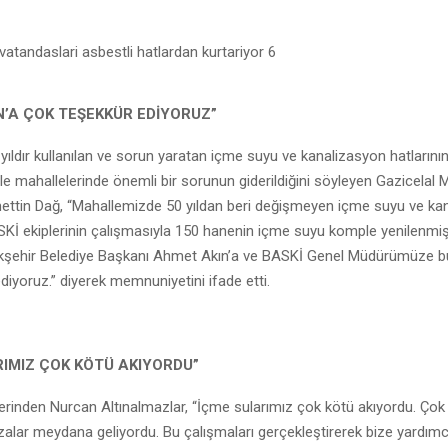
N’A ÇOK TEŞEKKÜR EDİYORUZ”
ıldır kullanılan ve sorun yaratan içme suyu ve kanalizasyon hatlarını
yle mahallelerinde önemli bir sorunun giderildiğini söyleyen Gazicelal 
ettin Dağ, “Mahallemizde 50 yıldan beri değişmeyen içme suyu ve ka
ASKİ ekiplerinin çalışmasıyla 150 hanenin içme suyu komple yenilenmiş
ükşehir Belediye Başkanı Ahmet Akın’a ve BASKİ Genel Müdürümüze b
ediyoruz.” diyerek memnuniyetini ifade etti.
RIMIZ ÇOK KÖTÜ AKIYORDU”
erinden Nurcan Altınalmazlar, “İçme sularımız çok kötü akıyordu. Çok
ızalar meydana geliyordu. Bu çalışmaları gerçekleştirerek bize yardımc