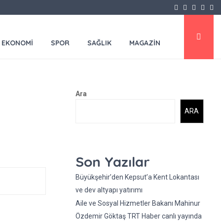
Facebook
Twitter
Instagr
Yout
Em
EKONOMİ
SPOR
SAĞLIK
MAGAZİN
Ara
ARA
Son Yazılar
Büyükşehir’den Kepsut’a Kent Lokantası
ve dev altyapı yatırımı
Aile ve Sosyal Hizmetler Bakanı Mahinur
Özdemir Göktaş TRT Haber canlı yayında