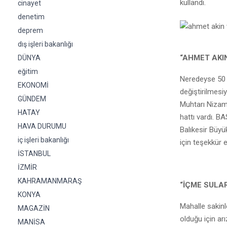
kullandı.
cinayet
denetim
deprem
dış işleri bakanlığı
“AHMET AKI
DÜNYA
eğitim
Neredeyse 50 y
EKONOMİ
değiştirilmesi
GÜNDEM
Muhtarı Nizam
HATAY
hattı vardı. B
HAVA DURUMU
Balıkesir Büy
iç işleri bakanlığı
için teşekkür 
İSTANBUL
İZMİR
KAHRAMANMARAŞ
“İÇME SULA
KONYA
Mahalle sakinl
MAGAZİN
olduğu için ar
MANİSA