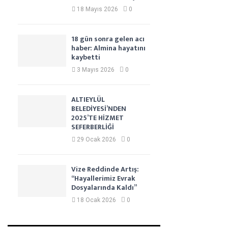
18 Mayıs 2026
0
18 gün sonra gelen acı
haber: Almina hayatını
kaybetti
3 Mayıs 2026
0
ALTIEYLÜL
BELEDİYESİ’NDEN
2025’TE HİZMET
SEFERBERLİĞİ
29 Ocak 2026
0
Vize Reddinde Artış:
“Hayallerimiz Evrak
Dosyalarında Kaldı”
18 Ocak 2026
0