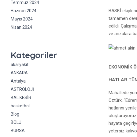
Temmuz 2024
BASKİ ekipler
Haziran 2024
tamamen devre
Mayıs 2024
edildi. Çalışm
Nisan 2024
ve arızalara ba
Kategoriler
akaryakıt
EKONOMİK 
ANKARA
HATLAR TÜM
Antalya
ASTROLOJİ
Mahallede yür
BALIKESİR
Öztürk, “Edrem
basketbol
hatlarını yeni
Blog
oluşturuyoruz.
BOLU
hayata geçiriy
yetersiz kalıy
BURSA