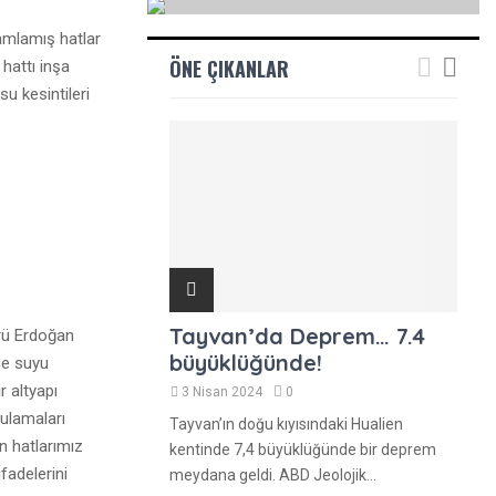
R
amlamış hatlar
ÖNE ÇIKANLAR
A
hattı inşa
u kesintileri
Tayvan’da Deprem… 7.4
rü Erdoğan
büyüklüğünde!
me suyu
 altyapı
3 Nisan 2024
0
gulamaları
Tayvan’ın doğu kıyısındaki Hualien
n hatlarımız
kentinde 7,4 büyüklüğünde bir deprem
fadelerini
meydana geldi. ABD Jeolojik...