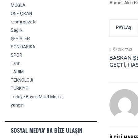
Ahmet Akın Ba
MUĞLA
ÖNE ÇIKAN
resmi gazete
PAYLAŞ
Sağlık
ŞEHİRLER
SON DAKİKA
ÖNCEKI YAZI
SPOR
BAŞKAN ŞE
Tarih
GEÇTİ, HA
TARIM
TEKNOLOJİ
TÜRKİYE
Türkiye Büyük Millet Meclisi
yangın
SOSYAL MEDYA' DA BIZE ULAŞIN
İLGİLİ HABE