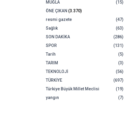
MUĞLA
(15)
ÖNE ÇIKAN
(3.370)
resmi gazete
(47)
Sağlık
(63)
SON DAKİKA
(286)
SPOR
(131)
Tarih
(5)
TARIM
(3)
TEKNOLOJİ
(56)
TÜRKİYE
(697)
Türkiye Büyük Millet Meclisi
(19)
yangın
(7)