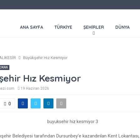
ANA SAYFA
TÜRKİYE
ŞEHİRLER
DÜNYA
ALIKESİR
Büyükşehir Hız Kesmiyor
ÇIKAN
ehir Hız Kesmiyor
kezi.com
19 Haziran 2026
0
kşehir Belediyesi tarafından Dursunbey’e kazandırılan Kent Lokantası