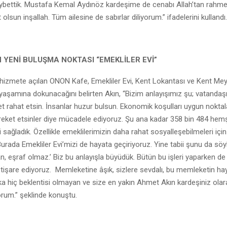
ybettik. Mustafa Kemal Aydınöz kardeşime de cenabı Allah’tan rahmet
lsun inşallah. Tüm ailesine de sabırlar diliyorum.” ifadelerini kullandı.
 YENİ BULUŞMA NOKTASI “EMEKLİLER EVİ”
hizmete açılan ONON Kafe, Emekliler Evi, Kent Lokantası ve Kent Mey
yaşamına dokunacağını belirten Akın, “Bizim anlayışımız şu; vatanda
t rahat etsin. İnsanlar huzur bulsun. Ekonomik koşulları uygun noktal
reket etsinler diye mücadele ediyoruz. Şu ana kadar 358 bin 484 hem
sağladık. Özellikle emeklilerimizin daha rahat sosyalleşebilmeleri için
urada Emekliler Evi’mizi de hayata geçiriyoruz. Yine tabii şunu da söy
, eşraf olmaz.’ Biz bu anlayışla büyüdük. Bütün bu işleri yaparken de
stişare ediyoruz. Memleketine âşık, sizlere sevdalı, bu memleketin hayı
 hiç beklentisi olmayan ve size en yakın Ahmet Akın kardeşiniz olar
rum.” şeklinde konuştu.