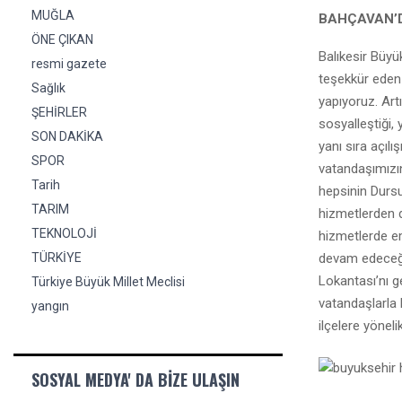
MUĞLA
BAHÇAVAN’D
ÖNE ÇIKAN
Balıkesir Büyü
resmi gazete
teşekkür eden
Sağlık
yapıyoruz. Art
ŞEHİRLER
sosyalleştiği,
SON DAKİKA
yanı sıra açıl
SPOR
vatandaşımızın
Tarih
hepsinin Dursu
TARIM
hizmetlerden d
TEKNOLOJİ
hizmetlerde e
devam edeceğin
TÜRKİYE
Lokantası’nı 
Türkiye Büyük Millet Meclisi
vatandaşlarla b
yangın
ilçelere yöneli
SOSYAL MEDYA' DA BIZE ULAŞIN