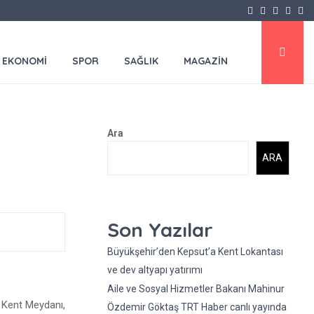
Facebook
Twitter
Instagr
Yout
Em
EKONOMİ
SPOR
SAĞLIK
MAGAZİN
Ara
ARA
Son Yazılar
Büyükşehir’den Kepsut’a Kent Lokantası
ve dev altyapı yatırımı
Aile ve Sosyal Hizmetler Bakanı Mahinur
, Kent Meydanı,
Özdemir Göktaş TRT Haber canlı yayında