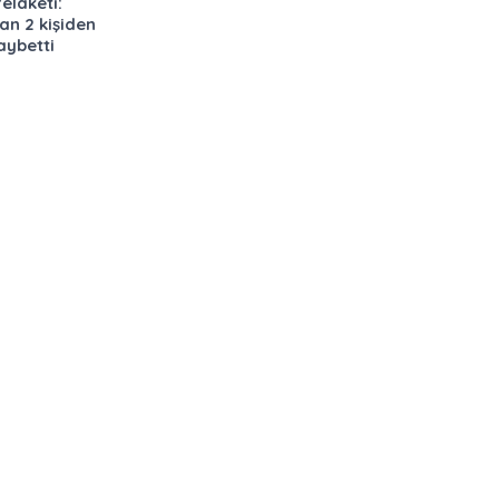
elaketi:
an 2 kişiden
aybetti