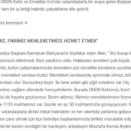
ONON Kafe ve Emekliler Evi’nde vatandaşlarla bir araya gelen Başkan
am bir iş birliği halinde çalıştıklarını dile getirdi.
MIZ, FİKRİMİZ MEMLEKETİMİZE HİZMET ETMEK”
ediye Başkanı Ramazan Bahçavan’a teşekkür eden Akın, “ Biz burayı 
zümüzü ikiletmedi. Bize yardımcı oldu. Hakikaten emekleri çok büyük
erde, bütün çalışmalarımızda destekleri için öncelikle kendisine yürekt
 memleket sevdası budur. Memleket sevdasında ayrımcılık olmaz, birleşt
evdası olur. Dursunbey’deyiz. İki tane aslan gibi yiğit evladınız var. Hi
tiniz sağlam ellerdedir hemşehrilerim. Burada ONON Kafemizi, Kent
izi de hayata geçiriyoruz. Bizim aklımız, fikrimiz memleketimize hizm
zde 1133 muhtarımız var. Günde en az 50 muhtarımızla görüşüyorum. 
vatandaşlarla direkt irtibat halindeler ve her sıkıntıda yanlarına gidiyor
rine çare olmak için ilçe belediye başkanlarımızla birlikte mücadele edi
nlerde benim sevdiğim bir kardeşim, arkadaşım Mustafa Kemal Aydı