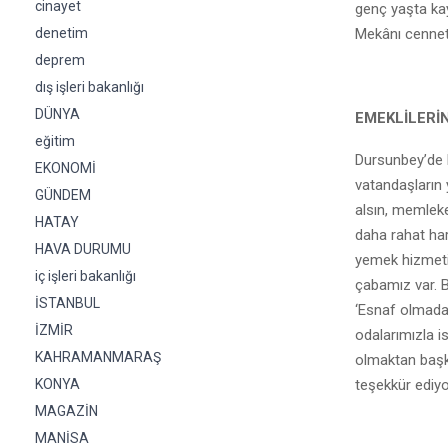
cinayet
genç yaşta ka
Mekânı cennet o
denetim
deprem
dış işleri bakanlığı
DÜNYA
EMEKLİLERİN
eğitim
Dursunbey’de 
EKONOMİ
vatandaşların 
GÜNDEM
alsın, memleke
HATAY
daha rahat ha
HAVA DURUMU
yemek hizmeti 
iç işleri bakanlığı
çabamız var. B
İSTANBUL
‘Esnaf olmadan
İZMİR
odalarımızla i
KAHRAMANMARAŞ
olmaktan başka
teşekkür ediyo
KONYA
MAGAZİN
MANİSA