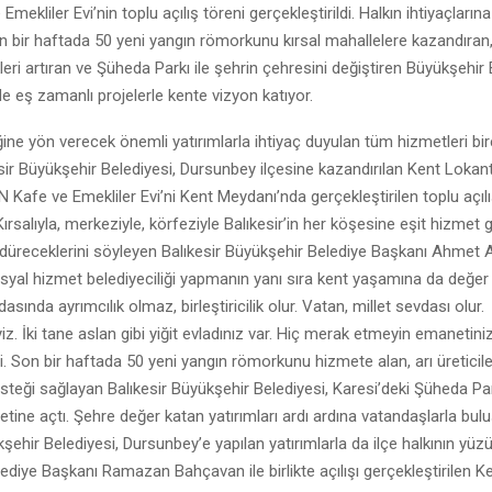
ekliler Evi’nin toplu açılış töreni gerçekleştirildi. Halkın ihtiyaçlarına
on bir haftada 50 yeni yangın römorkunu kırsal mahallelere kazandıran, 
leri artıran ve Şüheda Parkı ile şehrin çehresini değiştiren Büyükşehir 
e eş zamanlı projelerle kente vizyon katıyor.
ine yön verecek önemli yatırımlarla ihtiyaç duyulan tüm hizmetleri bir
sir Büyükşehir Belediyesi, Dursunbey ilçesine kazandırılan Kent Lokan
Kafe ve Emekliler Evi’ni Kent Meydanı’nda gerçekleştirilen toplu açılı
Kırsalıyla, merkeziyle, körfeziyle Balıkesir’in her köşesine eşit hizmet
sürdüreceklerini söyleyen Balıkesir Büyükşehir Belediye Başkanı Ahmet A
syal hizmet belediyeciliği yapmanın yanı sıra kent yaşamına da değer 
ında ayrımcılık olmaz, birleştiricilik olur. Vatan, millet sevdası olur.
z. İki tane aslan gibi yiğit evladınız var. Hiç merak etmeyin emanetin
edi. Son bir haftada 50 yeni yangın römorkunu hizmete alan, arı üreticile
teği sağlayan Balıkesir Büyükşehir Belediyesi, Karesi’deki Şüheda Pa
etine açtı. Şehre değer katan yatırımları ardı ardına vatandaşlarla bul
kşehir Belediyesi, Dursunbey’e yapılan yatırımlarla da ilçe halkının yüz
diye Başkanı Ramazan Bahçavan ile birlikte açılışı gerçekleştirilen K