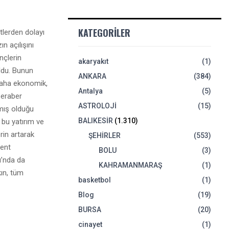
KATEGORILER
tlerden dolayı
 açılışını
nçlerin
akaryakıt
(1)
oldu. Bunun
ANKARA
(384)
 daha ekonomik,
Antalya
(5)
beraber
ASTROLOJİ
(15)
pmış olduğu
BALIKESİR
(1.310)
 bu yatırım ve
rin artarak
ŞEHİRLER
(553)
Kent
BOLU
(3)
ı’nda da
KAHRAMANMARAŞ
(1)
kın, tüm
basketbol
(1)
Blog
(19)
BURSA
(20)
cinayet
(1)