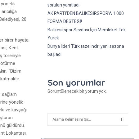
 yönelik
soruları yanıtladı:
arıcılığa
AK PARTİ’DEN BALIKESİRSPOR’A 1.000
Belediyesi, 20
FORMA DESTEĞİ!
Balıkesirspor Sevdası İçin Memleket Tek
Yürek
er birer hayata
Dünya lideri Türk taze inciri yeni sezona
tası, Kent
başladı
ş töreniyle
 götürme
kın, “Bizim
katmaktır.
Son yorumlar
Görüntülenecek bir yorum yok.
iz sağlam
rine yönelik
rkı ve kavşağı
A
uşturan
r
ünü güldürdü.
a
A
ent Lokantası,