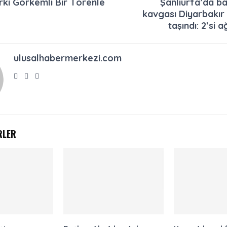
kı Görkemli Bir Törenle
Şanlıurfa’da ba
kavgası Diyarbakır 
taşındı: 2’si a
ulusalhabermerkezi.com
RLER