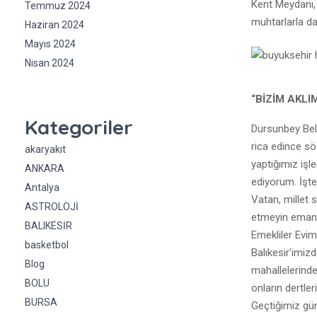
Kent Meydanı, 
Temmuz 2024
muhtarlarla da t
Haziran 2024
Mayıs 2024
Nisan 2024
“BİZİM AKLI
Kategoriler
Dursunbey Bel
rica edince sö
akaryakıt
yaptığımız işl
ANKARA
ediyorum. İşte
Antalya
Vatan, millet s
ASTROLOJİ
etmeyin emane
BALIKESİR
Emekliler Evim
basketbol
Balıkesir’imi
Blog
mahallelerinde 
BOLU
onların dertle
BURSA
Geçtiğimiz gü