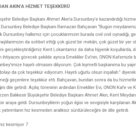
AN AKIN’A HİZMET TEŞEKKÜRÜ
kşehir Belediye Başkanı Ahmet Akın’a Dursunbey’e kazandırdığı hizme
 Dursunbey Belediye Başkanı Ramazan Bahçavan “Bugün meydanımızın
ık Dursunbey halkımız için çocuklarımızın burada cıvıl cıvıl oynadığı, ge
 yaşlılarımızın da sohbet ettiği çok güzel bir mekân, çok güzel bir yer 
ışını gerçekleştirdiğimiz Kent Lokantamız da daha hijyenik koşullarda,
 ihtiyacını görecek şekilde ayrıca Emekliler Evi’nin, ONON Kafemizle 
nbey’imize hayırlı olmasını diliyorum. Çok kıymetli başkanıma bu ya
olayı da çok teşekkür ediyorum. Hayırlı uğurlu olsun inşallah.” diyerek
meği geçenlere teşekkür etti. Bahçavan, bundan sonra da bu hizmetle
i dile getirdi. Açılış töreninin ardından Emekliler Evi, ONON Kafe ve 
gezen Balıkesir Büyükşehir Belediye Başkanı Ahmet Akın, Kent Meydan
ir araya geldi. Dursunbeylilerin yoğun ilgisi ve sevgisiyle karşılanan A
k yatırımların hız kesmeden aralıksız sürdürüleceğini de dile getirdi.