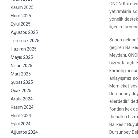
ONON Kafe ve Em
Kasım 2025
yatırımlarla s
Ekim 2025
yönelik destek
Eylül 2025
ilçenin tümünd
Ağustos 2025
Şehrin geleceğ
Temmuz 2025
geçiren Balıke
Haziran 2025
Meydanı, ONON 
Mayıs 2025
hizmete açtı. 
Nisan 2025
kararlılığını 
Mart 2025
anlayışımız so
Şubat 2025
Memleket sevdas
Ocak 2025
Dursunbey’deyi
Aralık 2024
ellerdedir.” d
Kasım 2024
fondan kek des
Ekim 2024
da halkın hizm
Eylül 2024
Balıkesir Büyü
Dursunbey Bele
Ağustos 2024