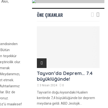
 Akın,
R
ÖNE ÇIKANLAR
A
kendisinden
. Bütün
en teşekkür
iricilik olur.
ç merak
Tayvan’da Deprem… 7.4
 Meydanımızı,
büyüklüğünde!
et etmek.
3 Nisan 2024
0
Muhtarlarımız
lar. Biz de
Tayvan’ın doğu kıyısındaki Hualien
yoruz.
kentinde 7,4 büyüklüğünde bir deprem
meydana geldi. ABD Jeolojik...
nöz’ü maalesef