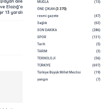
şlayan aile
MUĞLA
(15)
ve Elazığ’a
ÖNE ÇIKAN
(3.370)
ğır 13 yaralı
resmi gazete
(47)
Sağlık
(63)
SON DAKİKA
(286)
SPOR
(131)
Tarih
(5)
TARIM
(3)
TEKNOLOJİ
(56)
TÜRKİYE
(697)
Türkiye Büyük Millet Meclisi
(19)
yangın
(7)