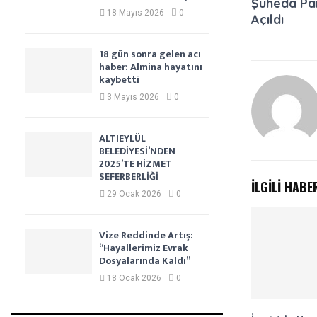
Şüheda Par
18 Mayıs 2026
0
Açıldı
18 gün sonra gelen acı
haber: Almina hayatını
kaybetti
3 Mayıs 2026
0
ALTIEYLÜL
BELEDİYESİ’NDEN
2025’TE HİZMET
SEFERBERLİĞİ
İLGİLİ HABE
29 Ocak 2026
0
Vize Reddinde Artış:
“Hayallerimiz Evrak
Dosyalarında Kaldı”
18 Ocak 2026
0