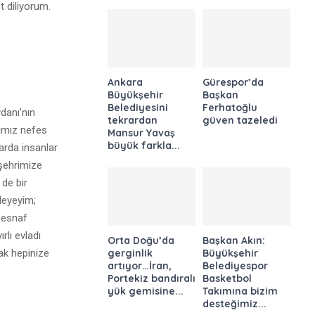
 diliyorum.
Ankara
Gürespor’da
Büyükşehir
Başkan
Belediyesini
Ferhatoğlu
danı’nın
tekrardan
güven tazeledi
şımız nefes
Mansur Yavaş
büyük farkla...
arda insanlar
şehrimize
 de bir
leyeyim;
 esnaf
rlı evladı
Orta Doğu’da
Başkan Akın:
ak hepinize
gerginlik
Büyükşehir
artıyor…İran,
Belediyespor
Portekiz bandıralı
Basketbol
yük gemisine...
Takımına bizim
desteğimiz...