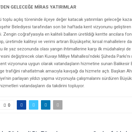
’DEN GELECEĞE MİRAS YATIRIMLAR
 toplu açılış töreninde ilçeye değer katacak yatırımları geleceğe kaz
kşehir Belediyesi tarafından son bir haftada kent vizyonunu geliştiren
i. Zengin coğrafyasıyla en kaliteli balların üretildiği kentte arıcılara f
p, üretimde kaliteyi ve verimi artıran Büyükşehir, kırsal mahallelere dağ
 ile yaz sezonunda olası yangın ihtimallerine karşı ilk müdahaleyi de ge
resini değiştirecek olan Kuvayı Milliye Mahallesi’ndeki Şüheda Parkı’n
 kent vizyonuna uygun olarak vatandaşların hizmetine sunan Balıkesir
lge trafiğini rahatlatmak amacıyla kavşağı da hizmete açtı. Başkan Ah
rkiye’nin parlayan yıldızı yapma vizyonuyla çalışmalarını sürdüren Büyük
hizmetleri vatandaşların da takdirini topluyor.
0