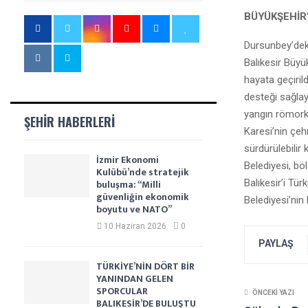
BÜYÜKŞEHİR
Dursunbey’deki
Balıkesir Büyü
hayata geçirild
desteği sağlayı
yangın römorku
ŞEHIR HABERLERI
Karesi’nin çeh
sürdürülebilir
İzmir Ekonomi
Belediyesi, bö
Kulübü’nde stratejik
Balıkesir’i Tü
buluşma: “Milli
güvenliğin ekonomik
Belediyesi’nin 
boyutu ve NATO”
10 Haziran 2026
0
PAYLAŞ
TÜRKİYE’NİN DÖRT BİR
YANINDAN GELEN
SPORCULAR
ÖNCEKI YAZI
BALIKESİR’DE BULUŞTU