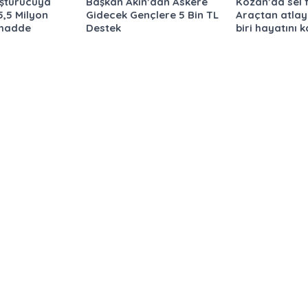
uşturucuya
Başkan Akın’dan Askere
Kozan’da sel f
5,5 Milyon
Gidecek Gençlere 5 Bin TL
Araçtan atlay
madde
Destek
biri hayatını k