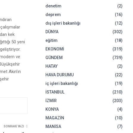
denetim
(2)
deprem
(16)
andıran
dış işleri bakanlığı
(12)
 çalışmalar
DÜNYA
(302)
ondan kek
eğitim
(18)
ıttığı 50 yeni
liştiriyor.
EKONOMİ
(319)
ı modern ve
GÜNDEM
(739)
 Büyükşehir
HATAY
(2)
met Akın’ın
HAVA DURUMU
(22)
şehir
iç işleri bakanlığı
(19)
İSTANBUL
(210)
İZMİR
(203)
KONYA
(4)
MAGAZİN
(10)
MANİSA
(7)
SONRAKI YAZI