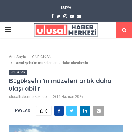
Künye
Facebook
Twitter
Instagram
Youtube
Email
PRIMARY
MENU
Ana Sayfa
ÖNE ÇIKAN
Büyükşehir’in müzeleri artık daha ulaşılabilir
ÖNE ÇIKAN
Büyükşehir’in müzeleri artık daha
ulaşılabilir
ulusalhabermerkezi.com
11 Haziran 2026
PAYLAŞ
0