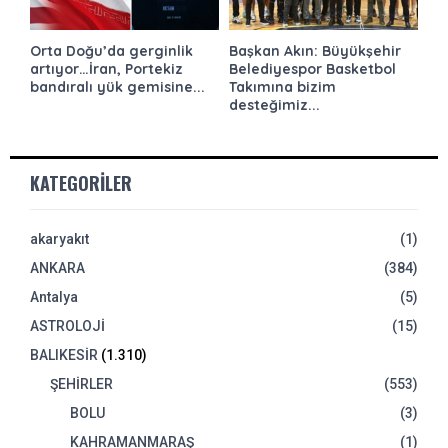
Orta Doğu’da gerginlik
Başkan Akın: Büyükşehir
artıyor…İran, Portekiz
Belediyespor Basketbol
bandıralı yük gemisine...
Takımına bizim
desteğimiz...
KATEGORILER
akaryakıt
(1)
ANKARA
(384)
Antalya
(5)
ASTROLOJİ
(15)
BALIKESİR
(1.310)
ŞEHİRLER
(553)
BOLU
(3)
KAHRAMANMARAŞ
(1)