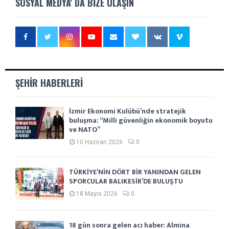
SOSYAL MEDYA' DA BIZE ULAŞIN
ŞEHIR HABERLERI
İzmir Ekonomi Kulübü’nde stratejik
buluşma: “Milli güvenliğin ekonomik boyutu
ve NATO”
10 Haziran 2026
0
TÜRKİYE’NİN DÖRT BİR YANINDAN GELEN
SPORCULAR BALIKESİR’DE BULUŞTU
18 Mayıs 2026
0
18 gün sonra gelen acı haber: Almina