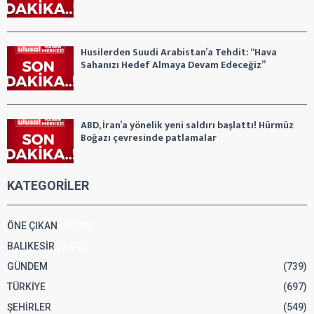
Husilerden Suudi Arabistan’a Tehdit: “Hava
Sahanızı Hedef Almaya Devam Edeceğiz”
ABD, İran’a yönelik yeni saldırı başlattı! Hürmüz
Boğazı çevresinde patlamalar
KATEGORİLER
ÖNE ÇIKAN
(3.370)
BALIKESİR
(1.049)
GÜNDEM
(739)
TÜRKİYE
(697)
ŞEHİRLER
(549)