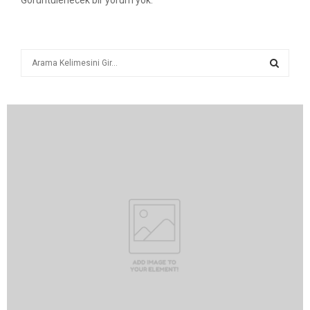
Görüntülenecek bir yorum yok.
A
r
a
A
R
A