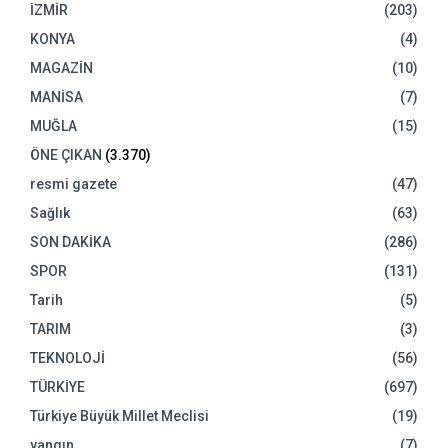
İZMİR
(203)
KONYA
(4)
MAGAZİN
(10)
MANİSA
(7)
MUĞLA
(15)
ÖNE ÇIKAN
(3.370)
resmi gazete
(47)
Sağlık
(63)
SON DAKİKA
(286)
SPOR
(131)
Tarih
(5)
TARIM
(3)
TEKNOLOJİ
(56)
TÜRKİYE
(697)
Türkiye Büyük Millet Meclisi
(19)
yangın
(7)